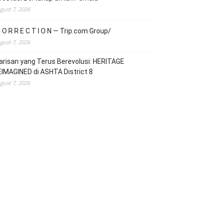
gust 7, 2026
 O R R E C T I O N — Trip.com Group/
gust 7, 2026
risan yang Terus Berevolusi: HERITAGE
IMAGINED di ASHTA District 8
gust 7, 2026