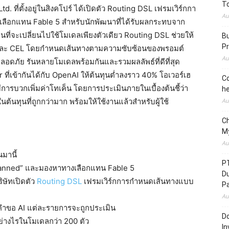
To
 ที่ตั้งอยู่ในสิงคโปร์ ได้เปิดตัว Routing DSL เฟรมเวิร์กกา
Au
เลือกแทน Fable 5 สำหรับนักพัฒนาที่ได้รับผลกระทบจาก
่จะเปลี่ยนไปใช้โมเดลเพียงตัวเดียว Routing DSL ช่วยให้
Bu
Pr
L และ CEL โดยกำหนดเส้นทางตามความซับซ้อนของพรอมต์
Au
ภัย รันหลายโมเดลพร้อมกันและรวมผลลัพธ์ที่ดีที่สุด
ที่เข้ากันได้กับ OpenAI ให้ต้นทุนต่ำลงราว 40% โอเวอร์เฮ
Co
ีการบวกเพิ่มค่าโทเค็น โดยการประเมินภายในเบื้องต้นชี้ว่า
he
้นทุนที่ถูกกว่ามาก พร้อมให้ใช้งานแล้วสำหรับผู้ใช้
Au
C
M
Au
มานี้
P
banned” และมองหาทางเลือกแทน Fable 5
D
ิษัทเปิดตัว
Routing DSL
เฟรมเวิร์กการกำหนดเส้นทางแบบ
P
Au
าคำขอ AI แต่ละรายการจะถูกประเมิน
Do
่างไรในโมเดลกว่า 200 ตัว
In