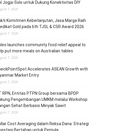
l Jogja-Solo untuk Dukung Konektivitas DIY
gust 7, 2026
kti Komitmen Keberlanjutan, Jasa Marga Raih
edikat Gold pada 6th TJSL & CSR Award 2026
gust 7, 2026
les launches community food relief appeal to
lp put more meals on Australian tables
gust 7, 2026
heckPointSpot Accelerates ASEAN Growth with
yanmar Market Entry
gust 7, 2026
T RPN, Entitas PTPN Group bersama BPDP
ukung Pengembangan UMKM melalui Workshop
angan Sehat Berbasis Minyak Sawit
gust 7, 2026
llar Cost Averaging dalam Reksa Dana: Strategi
vestasi Bertahap untuk Pemula