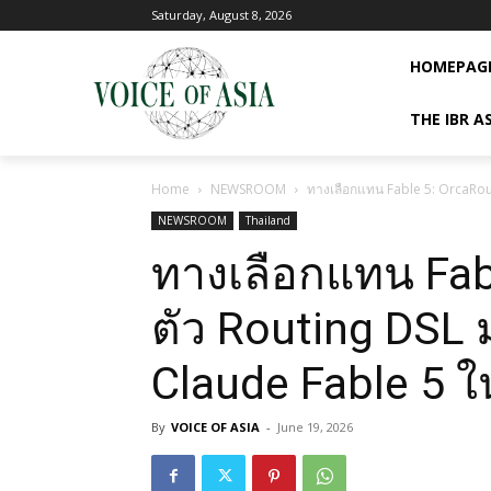
Saturday, August 8, 2026
HOMEPAG
THE IBR A
Home
NEWSROOM
ทางเลือกแทน Fable 5: OrcaRout
NEWSROOM
Thailand
ทางเลือกแทน Fabl
ตัว Routing DSL
Claude Fable 5 ใน
By
VOICE OF ASIA
-
June 19, 2026