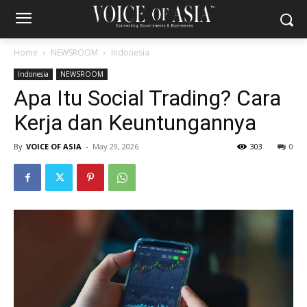
Home
NEWSROOM
Indonesia
Indonesia
NEWSROOM
Apa Itu Social Trading? Cara
Kerja dan Keuntungannya
By
VOICE OF ASIA
-
May 29, 2026
303
0