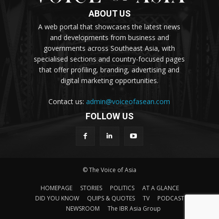
ABOUT US
A web portal that showcases the latest news
and developments from business and
governments across Southeast Asia, with
specialised sections and country-focused pages
that offer profiling, branding, advertising and
digital marketing opportunities.
Contact us:
admin@voiceofasean.com
FOLLOW US
© The Voice of Asia
HOMEPAGE
STORIES
POLITICS
AT A GLANCE
DID YOU KNOW
QUIPS & QUOTES
TV
PODCAST
NEWSROOM
The IBR Asia Group