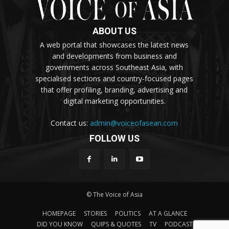
ABOUT US
A web portal that showcases the latest news
and developments from business and
governments across Southeast Asia, with
specialised sections and country-focused pages
that offer profiling, branding, advertising and
digital marketing opportunities.
Contact us:
admin@voiceofasean.com
FOLLOW US
© The Voice of Asia
HOMEPAGE
STORIES
POLITICS
AT A GLANCE
DID YOU KNOW
QUIPS & QUOTES
TV
PODCAST