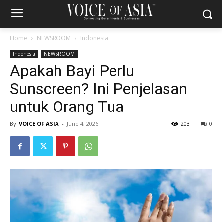
Home
NEWSROOM
Indonesia
Indonesia
NEWSROOM
Apakah Bayi Perlu
Sunscreen? Ini Penjelasan
untuk Orang Tua
By
VOICE OF ASIA
-
June 4, 2026
203
0