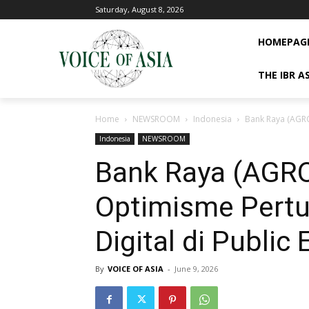
Saturday, August 8, 2026
HOMEPAG
THE IBR A
Home
NEWSROOM
Indonesia
Bank Raya (AGRO
Indonesia
NEWSROOM
Bank Raya (AGR
Optimisme Pert
Digital di Public
By
VOICE OF ASIA
-
June 9, 2026