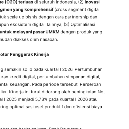
ine (O2O) terluas
di seluruh Indonesia, (2)
Inovasi
 segmen yang komprehensif
(cross segment digital
k scale up bisnis dengan cara partnership dan
pun ekosistem digital lainnya, (3) Optimalisasi
er untuk melayani pasar UMKM
dengan produk yang
h mudah diakses oleh nasabah.
Motor Penggerak Kinerja
g semakin solid pada Kuartal I 2026. Pertumbuhan
ran kredit digital, pertumbuhan simpanan digital,
ental keuangan. Pada periode tersebut, Perseroan
ar. Kinerja ini turut didorong oleh peningkatan Net
al I 2025 menjadi 5,78% pada Kuartal I 2026 atau
ing optimalisasi aset produktif dan efisiensi biaya