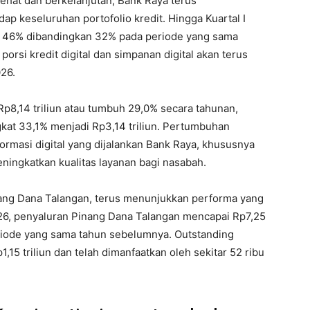
hat dan berkelanjutan, Bank Raya terus
dap keseluruhan portofolio kredit. Hingga Kuartal I
adi 46% dibandingkan 32% pada periode yang sama
rsi kredit digital dan simpanan digital akan terus
26.
 Rp8,14 triliun atau tumbuh 29,0% secara tahunan,
gkat 33,1% menjadi Rp3,14 triliun. Pertumbuhan
rmasi digital yang dijalankan Bank Raya, khususnya
ningkatkan kualitas layanan bagi nasabah.
nang Dana Talangan, terus menunjukkan performa yang
2026, penyaluran Pinang Dana Talangan mencapai Rp7,25
riode yang sama tahun sebelumnya. Outstanding
,15 triliun dan telah dimanfaatkan oleh sekitar 52 ribu