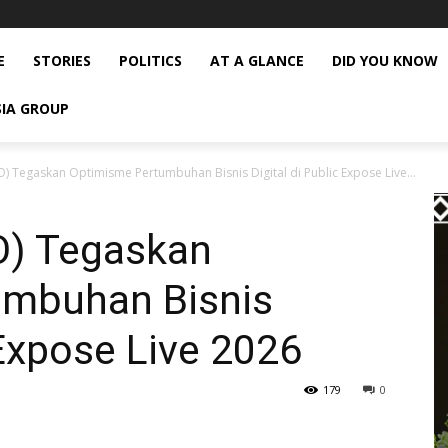
E
STORIES
POLITICS
AT A GLANCE
DID YOU KNOW
SIA GROUP
) Tegaskan Optimisme Pertumbuhan Bisnis Digital di Public Expose Live...
O) Tegaskan
umbuhan Bisnis
 Expose Live 2026
179
0