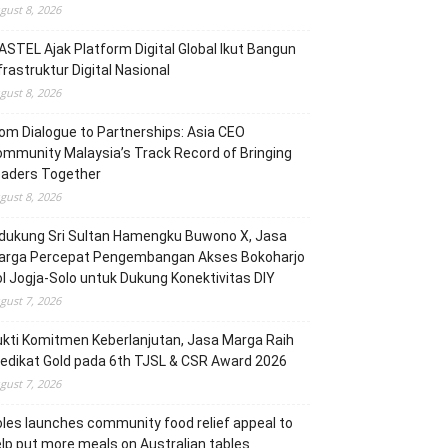
gust 8, 2026
STEL Ajak Platform Digital Global Ikut Bangun
frastruktur Digital Nasional
gust 8, 2026
om Dialogue to Partnerships: Asia CEO
mmunity Malaysia’s Track Record of Bringing
eaders Together
gust 8, 2026
dukung Sri Sultan Hamengku Buwono X, Jasa
arga Percepat Pengembangan Akses Bokoharjo
l Jogja-Solo untuk Dukung Konektivitas DIY
gust 7, 2026
kti Komitmen Keberlanjutan, Jasa Marga Raih
edikat Gold pada 6th TJSL & CSR Award 2026
gust 7, 2026
les launches community food relief appeal to
lp put more meals on Australian tables