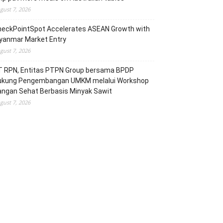
gust 7, 2026
heckPointSpot Accelerates ASEAN Growth with
yanmar Market Entry
gust 7, 2026
T RPN, Entitas PTPN Group bersama BPDP
ukung Pengembangan UMKM melalui Workshop
angan Sehat Berbasis Minyak Sawit
gust 7, 2026