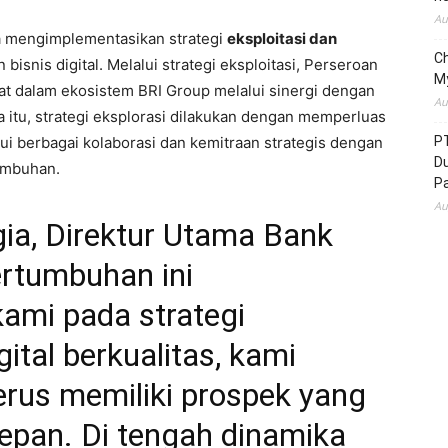
Au
a mengimplementasikan strategi
eksploitasi dan
C
snis digital. Melalui strategi eksploitasi, Perseroan
M
at dalam ekosistem BRI Group melalui sinergi dengan
Au
 itu, strategi eksplorasi dilakukan dengan memperluas
lui berbagai kolaborasi dan kemitraan strategis dengan
P
D
tumbuhan.
P
Au
ia, Direktur Utama Bank
rtumbuhan ini
ami pada strategi
ital berkualitas, kami
 terus memiliki prospek yang
epan. Di tengah dinamika