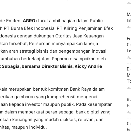
Au
MA
ode Emiten:
AGRO
) turut ambil bagian dalam Public
In
Au
h PT Bursa Efek Indonesia, PT Kliring Penjaminan Efek
Indonesia dengan dukungan Otoritas Jasa Keuangan
Fr
iatan tersebut, Perseroan menyampaikan kinerja
Co
kan arah strategi bisnis dan pengembangan inovasi
L
Au
tumbuhan berkelanjutan. Paparan disampaikan oleh
 Subagia, bersama Direktur Bisnis, Kicky Andrie
Di
M
To
Au
rkala merupakan bentuk komitmen Bank Raya dalam
berikan gambaran yang komprehensif mengenai
Bu
aan kepada investor maupun publik. Pada kesempatan
Pr
n dalam memperkuat peran sebagai bank digital yang
Au
olaan keuangan yang mudah diakses, relevan, dan
Co
itas, maupun individu.
he