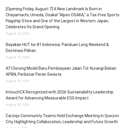
[Opening Friday, August 7] A New Landmark Is Born in
Chayamachi, Umeda, Osaka! “Alpen OSAKA,” a Tax-Free Sports
Flagship Store and One of the Largest in Western Japan,
Celebrates Its Grand Opening
August 10, 2026
Rayakan HUT ke-81 Indonesia: Panduan Long Weekend &
Destinasi Pilihan
August 10, 2026
ATI Dorong Model Baru Pembiayaan Jalan Tol: Kurangi Beban
APBN, Perbesar Peran Swasta
August 10, 2026
IntouchCX Recognized with 2026 Sustainability Leadership
Award for Advancing Measurable ESG Impact
August 10, 2026
Carziqo Community Teams Hold Exchange Meeting in Quezon
City, Highlighting Collaboration, Leadership and Future Growth