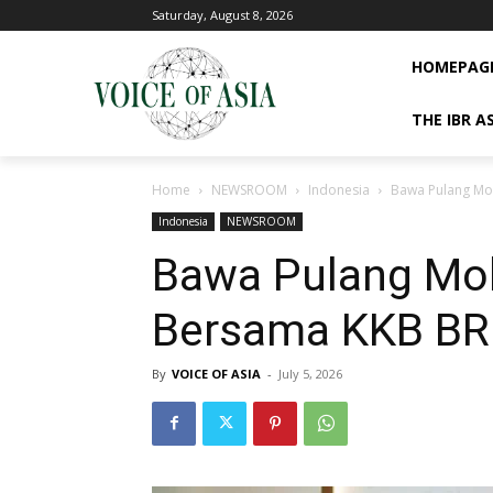
Saturday, August 8, 2026
HOMEPAG
THE IBR A
Home
NEWSROOM
Indonesia
Bawa Pulang Mob
Indonesia
NEWSROOM
Bawa Pulang Mob
Bersama KKB BRI
By
VOICE OF ASIA
-
July 5, 2026