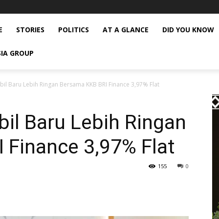
E
STORIES
POLITICS
AT A GLANCE
DID YOU KNOW
SIA GROUP
il Baru Lebih Ringan Bersama KKB BRI Finance 3,97% Flat
il Baru Lebih Ringan
 Finance 3,97% Flat
155
0