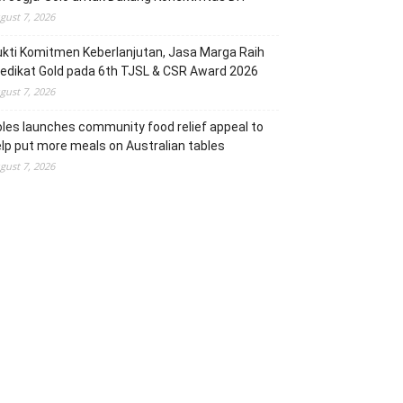
gust 7, 2026
kti Komitmen Keberlanjutan, Jasa Marga Raih
edikat Gold pada 6th TJSL & CSR Award 2026
gust 7, 2026
les launches community food relief appeal to
lp put more meals on Australian tables
gust 7, 2026