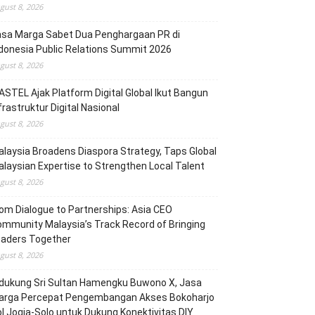
gust 8, 2026
asa Marga Sabet Dua Penghargaan PR di
donesia Public Relations Summit 2026
gust 8, 2026
STEL Ajak Platform Digital Global Ikut Bangun
frastruktur Digital Nasional
gust 8, 2026
laysia Broadens Diaspora Strategy, Taps Global
laysian Expertise to Strengthen Local Talent
gust 8, 2026
om Dialogue to Partnerships: Asia CEO
mmunity Malaysia’s Track Record of Bringing
eaders Together
gust 8, 2026
dukung Sri Sultan Hamengku Buwono X, Jasa
arga Percepat Pengembangan Akses Bokoharjo
l Jogja-Solo untuk Dukung Konektivitas DIY