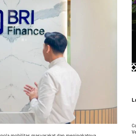
L
C
Ve
 pola mobilitas masyarakat dan meningkatnya