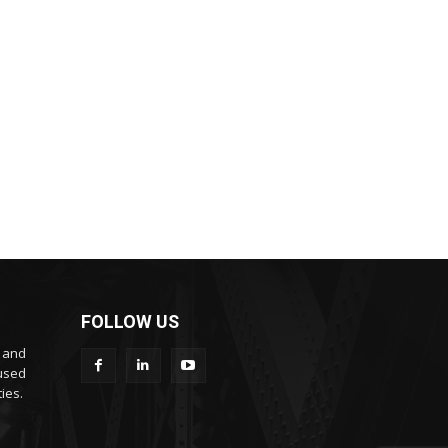
FOLLOW US
s and
cused
ies.