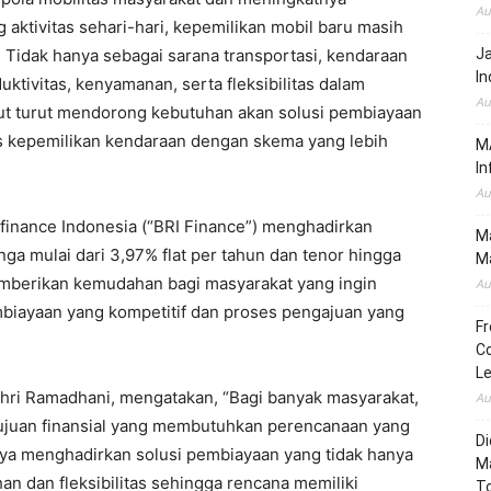
Au
ktivitas sehari-hari, kepemilikan mobil baru masih
. Tidak hanya sebagai sarana transportasi, kendaraan
J
In
ktivitas, kenyamanan, serta fleksibilitas dalam
Au
ebut turut mendorong kebutuhan akan solusi pembiayaan
kepemilikan kendaraan dengan skema yang lebih
MA
In
Au
finance Indonesia (“BRI Finance”) menghadirkan
Ma
a mulai dari 3,97% flat per tahun dan tenor hingga
Ma
emberikan kemudahan bagi masyarakat yang ingin
Au
biayaan yang kompetitif dan proses pengajuan yang
Fr
Co
L
khri Ramadhani, mengatakan, “Bagi banyak masyarakat,
Au
tujuan finansial yang membutuhkan perencanaan yang
Di
aya menghadirkan solusi pembiayaan yang tidak hanya
M
an dan fleksibilitas sehingga rencana memiliki
To