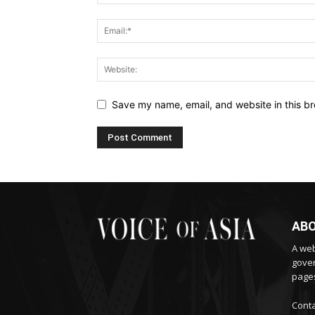
Save my name, email, and website in this br
ABO
A web
gover
pages
Conta