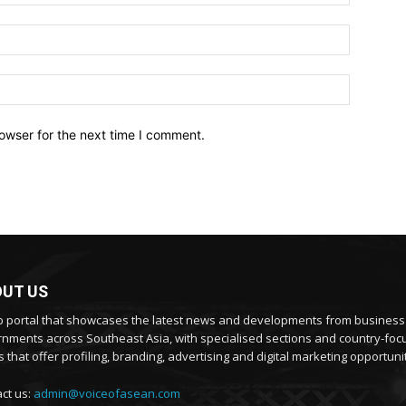
owser for the next time I comment.
UT US
 portal that showcases the latest news and developments from busines
nments across Southeast Asia, with specialised sections and country-fo
 that offer profiling, branding, advertising and digital marketing opportunit
ct us:
admin@voiceofasean.com