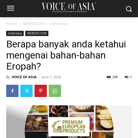
Home
NEWSROOM
Indonesia
Indonesia
NEWSROOM
Berapa banyak anda ketahui
mengenai bahan-bahan
Eropah?
By
VOICE OF ASIA
-
June 3, 2026
299
0