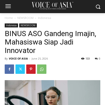
Home
NEWSROOM
Indonesia
Indonesia
NEWSROOM
BINUS ASO Gandeng Imajin,
Mahasiswa Siap Jadi
Innovator
By
VOICE OF ASIA
-
June 25, 2026
133
0