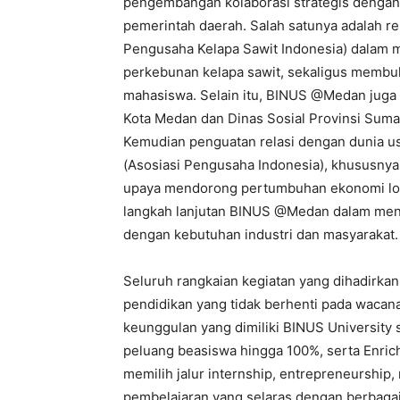
pengembangan kolaborasi strategis dengan b
pemerintah daerah. Salah satunya adalah 
Pengusaha Kelapa Sawit Indonesia) dalam 
perkebunan kelapa sawit, sekaligus membu
mahasiswa. Selain itu, BINUS @Medan juga 
Kota Medan dan Dinas Sosial Provinsi Suma
Kemudian penguatan relasi dengan dunia u
(Asosiasi Pengusaha Indonesia), khususny
upaya mendorong pertumbuhan ekonomi lokal 
langkah lanjutan BINUS @Medan dalam men
dengan kebutuhan industri dan masyarakat.
Seluruh rangkaian kegiatan yang dihadir
pendidikan yang tidak berhenti pada wacan
keunggulan yang dimiliki BINUS University s
peluang beasiswa hingga 100%, serta Enr
memilih jalur internship, entrepreneurship
pembelajaran yang selaras dengan berbag