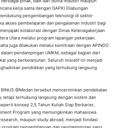
erbagai pihak, baik dari dunia industri maupun
rencana kerja sama dengan GAPKI (Gabungan
mendukung pengembangan teknologi di sektor
ka akses pembelajaran dan pengalaman industri bagi
menjajaki kolaborasi dengan Dinas Ketenagakerjaan
tera Utara melalui program lapangan pekerjaan.
saha juga dilakukan melalui kemitraan dengan APINDO
a dalam pendampingan UMKM, sebagai bagian dari
yang berkelanjutan. Seluruh inisiatif ini menjadi
ghadirkan pendidikan yang terhubung langsung
kan BINUS @Medan tersebut mencerminkan pendekatan
a, tetapi terhubung langsung dengan sistem dan
eperti konsep 2,5 Tahun Kuliah Siap Berkarier,
ichment Program yang memungkinkan mahasiswa
, research, maupun study abroad, menjadi fondasi
ai program pengembangan dan pendampingan yang