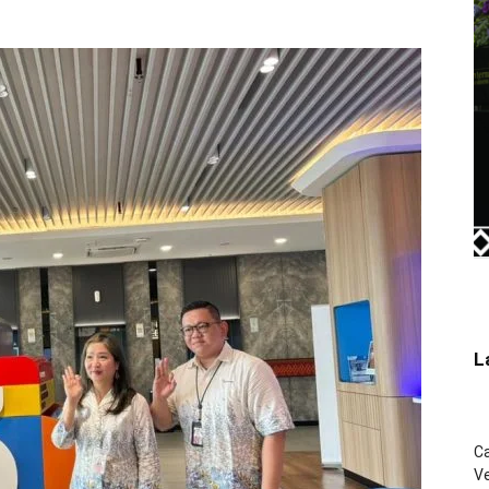
L
C
Ve