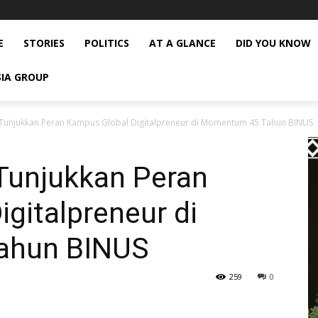
E
STORIES
POLITICS
AT A GLANCE
DID YOU KNOW
SIA GROUP
unjukkan Peran Kampus Global Digitalpreneur di Momentum 45 Tahun BINUS
unjukkan Peran
gitalpreneur di
ahun BINUS
259
0