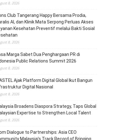
gust 8, 2026
ons Club Tangerang Happy Bersama Prodia,
ralis AI, dan Klinik Mata Serpong Perluas Akses
yanan Kesehatan Preventif melalui Bakti Sosial
esehatan
gust 8, 2026
asa Marga Sabet Dua Penghargaan PR di
donesia Public Relations Summit 2026
gust 8, 2026
STEL Ajak Platform Digital Global Ikut Bangun
frastruktur Digital Nasional
gust 8, 2026
laysia Broadens Diaspora Strategy, Taps Global
laysian Expertise to Strengthen Local Talent
gust 8, 2026
om Dialogue to Partnerships: Asia CEO
mmunity Malaysia’s Track Record of Bringing