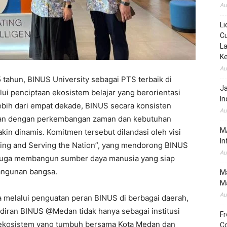
Au
Li
Cu
La
K
Au
 tahun, BINUS University sebagai PTS terbaik di
J
ui penciptaan ekosistem belajar yang berorientasi
In
lebih dari empat dekade, BINUS secara konsisten
Au
evan dengan perkembangan zaman dan kebutuhan
MA
kin dinamis. Komitmen tersebut dilandasi oleh visi
In
ding and Serving the Nation”, yang mendorong BINUS
Au
i juga membangun sumber daya manusia yang siap
angunan bangsa.
Ma
Ma
Au
 melalui penguatan peran BINUS di berbagai daerah,
iran BINUS @Medan tidak hanya sebagai institusi
Fr
ri ekosistem yang tumbuh bersama Kota Medan dan
Co