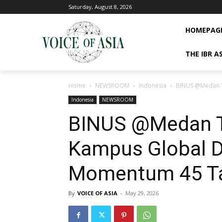
Saturday, August 8, 2026
HOMEPAG
THE IBR A
Home
NEWSROOM
Indonesia
BINUS @Medan T
Indonesia
NEWSROOM
BINUS @Medan T
Kampus Global Di
Momentum 45 T
By
VOICE OF ASIA
-
May 29, 2026