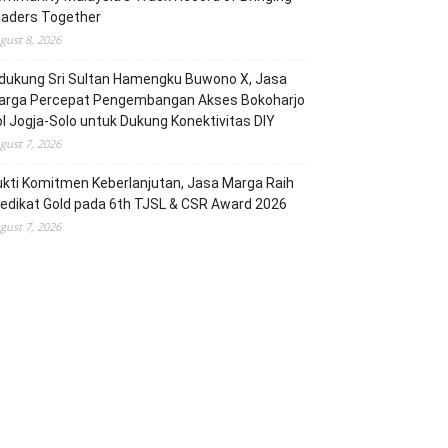
eaders Together
gust 8, 2026
dukung Sri Sultan Hamengku Buwono X, Jasa
arga Percepat Pengembangan Akses Bokoharjo
l Jogja-Solo untuk Dukung Konektivitas DIY
gust 7, 2026
kti Komitmen Keberlanjutan, Jasa Marga Raih
edikat Gold pada 6th TJSL & CSR Award 2026
gust 7, 2026