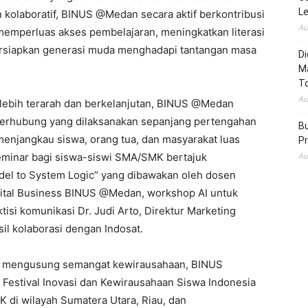
L
 kolaboratif, BINUS @Medan secara aktif berkontribusi
Au
 memperluas akses pembelajaran, meningkatkan literasi
ersiapkan generasi muda menghadapi tantangan masa
Di
M
To
Au
ebih terarah dan berkelanjutan, BINUS @Medan
 terhubung yang dilaksanakan sepanjang pertengahan
Bu
menjangkau siswa, orang tua, dan masyarakat luas
Pr
i seminar bagi siswa-siswi SMA/SMK bertajuk
Au
odel to System Logic” yang dibawakan oleh dosen
gital Business BINUS @Medan, workshop AI untuk
tisi komunikasi Dr. Judi Arto, Direktur Marketing
l kolaborasi dengan Indosat.
ng mengusung semangat kewirausahaan, BINUS
stival Inovasi dan Kewirausahaan Siswa Indonesia
 di wilayah Sumatera Utara, Riau, dan