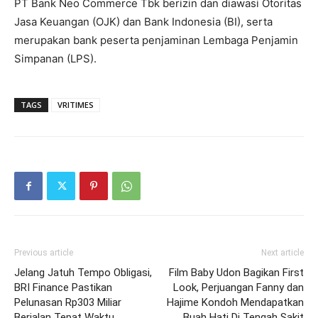
PT Bank Neo Commerce Tbk berizin dan diawasi Otoritas
Jasa Keuangan (OJK) dan Bank Indonesia (BI), serta
merupakan bank peserta penjaminan Lembaga Penjamin
Simpanan (LPS).
TAGS
VRITIMES
Previous article
Next article
Jelang Jatuh Tempo Obligasi,
Film Baby Udon Bagikan First
BRI Finance Pastikan
Look, Perjuangan Fanny dan
Pelunasan Rp303 Miliar
Hajime Kondoh Mendapatkan
Berjalan Tepat Waktu
Buah Hati Di Tengah Sakit