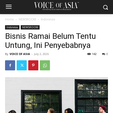
Home
NEWSROOM
Indonesia
Indonesia
NEWSROOM
Bisnis Ramai Belum Tentu
Untung, Ini Penyebabnya
By
VOICE OF ASIA
-
July 2, 2026
142
0