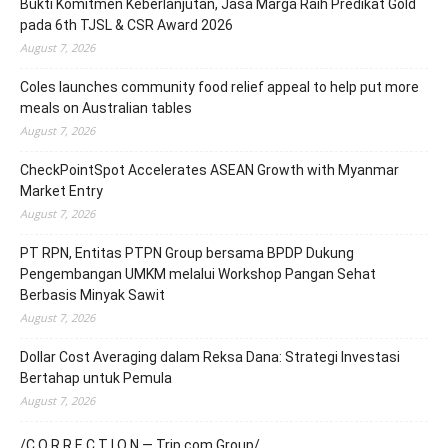
Bukti Komitmen Keberlanjutan, Jasa Marga Raih Predikat Gold
pada 6th TJSL & CSR Award 2026
August 7, 2026
Coles launches community food relief appeal to help put more
meals on Australian tables
August 7, 2026
CheckPointSpot Accelerates ASEAN Growth with Myanmar
Market Entry
August 7, 2026
PT RPN, Entitas PTPN Group bersama BPDP Dukung
Pengembangan UMKM melalui Workshop Pangan Sehat
Berbasis Minyak Sawit
August 7, 2026
Dollar Cost Averaging dalam Reksa Dana: Strategi Investasi
Bertahap untuk Pemula
August 7, 2026
/C O R R E C T I O N — Trip.com Group/