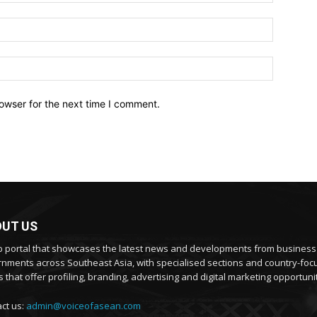
owser for the next time I comment.
UT US
 portal that showcases the latest news and developments from busines
nments across Southeast Asia, with specialised sections and country-fo
 that offer profiling, branding, advertising and digital marketing opportunit
ct us:
admin@voiceofasean.com