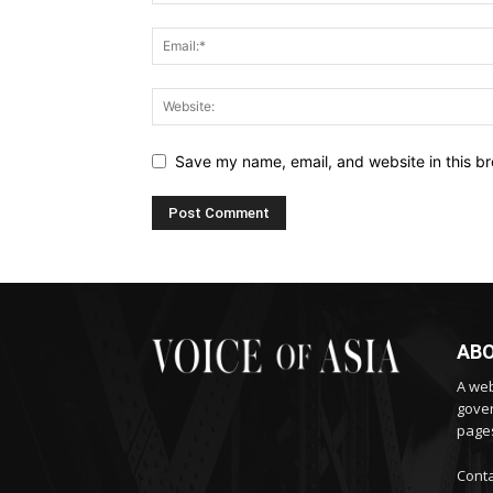
Save my name, email, and website in this br
ABO
A web
gover
pages
Conta