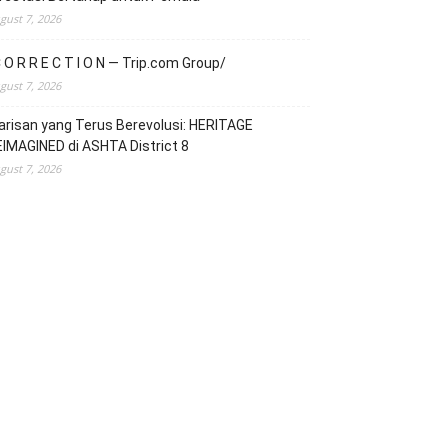
gust 7, 2026
 O R R E C T I O N — Trip.com Group/
gust 7, 2026
risan yang Terus Berevolusi: HERITAGE
IMAGINED di ASHTA District 8
gust 7, 2026