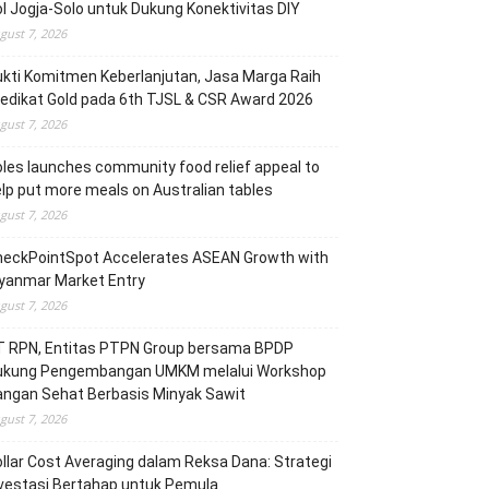
l Jogja-Solo untuk Dukung Konektivitas DIY
gust 7, 2026
kti Komitmen Keberlanjutan, Jasa Marga Raih
edikat Gold pada 6th TJSL & CSR Award 2026
gust 7, 2026
les launches community food relief appeal to
lp put more meals on Australian tables
gust 7, 2026
heckPointSpot Accelerates ASEAN Growth with
yanmar Market Entry
gust 7, 2026
T RPN, Entitas PTPN Group bersama BPDP
ukung Pengembangan UMKM melalui Workshop
angan Sehat Berbasis Minyak Sawit
gust 7, 2026
llar Cost Averaging dalam Reksa Dana: Strategi
vestasi Bertahap untuk Pemula