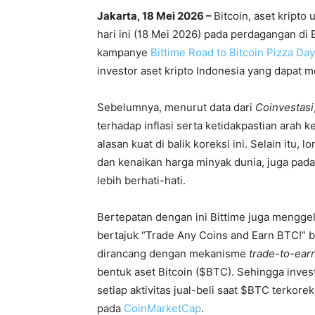
Jakarta, 18 Mei 2026 –
Bitcoin, aset kripto
hari ini (18 Mei 2026) pada perdagangan di 
kampanye
Bittime Road to Bitcoin Pizza Day
investor aset kripto Indonesia yang dapat
Sebelumnya, menurut data dari
Coinvestasi
terhadap inflasi serta ketidakpastian arah 
alasan kuat di balik koreksi ini. Selain itu,
dan kenaikan harga minyak dunia, juga pada
lebih berhati-hati.
Bertepatan dengan ini Bittime juga mengg
bertajuk “Trade Any Coins and Earn BTC!” ba
dirancang dengan mekanisme
trade-to-ear
bentuk aset Bitcoin ($BTC). Sehingga inve
setiap aktivitas jual-beli saat $BTC terkor
pada
CoinMarketCap
.