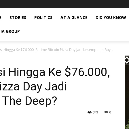
E
STORIES
POLITICS
AT A GLANCE
DID YOU KNOW
SIA GROUP
si Hingga Ke $76.000, Bittime Bitcoin Pizza Day Jadi Kesempatan Buy...
si Hingga Ke $76.000,
izza Day Jadi
 The Deep?
349
0