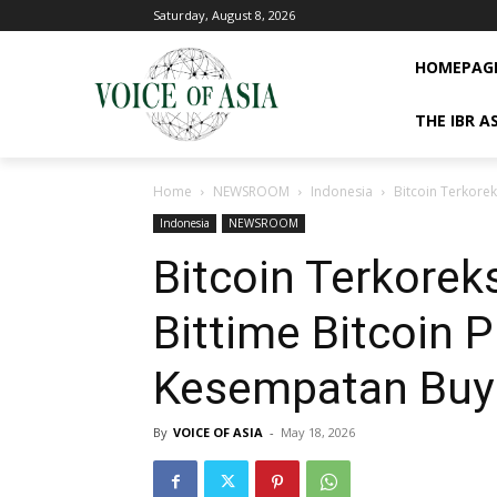
Saturday, August 8, 2026
HOMEPAG
THE IBR A
Home
NEWSROOM
Indonesia
Bitcoin Terkorek
Indonesia
NEWSROOM
Bitcoin Terkorek
Bittime Bitcoin P
Kesempatan Buy
By
VOICE OF ASIA
-
May 18, 2026