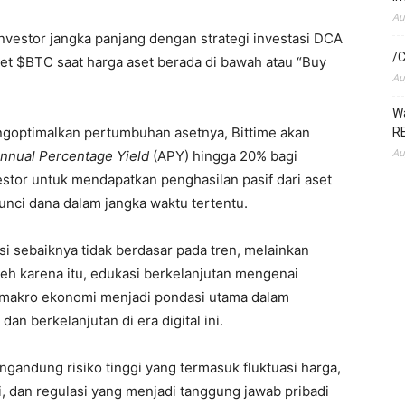
Au
nvestor jangka panjang dengan strategi investasi DCA
/C
t $BTC saat harga aset berada di bawah atau “Buy
Au
Wa
mengoptimalkan pertumbuhan asetnya, Bittime akan
RE
Au
nnual Percentage Yield
(APY) hingga 20% bagi
stor untuk mendapatkan penghasilan pasif dari aset
unci dana dalam jangka waktu tertentu.
i sebaiknya tidak berdasar pada tren, melainkan
eh karena itu, edukasi berkelanjutan mengenai
l makro ekonomi menjadi pondasi utama dalam
an berkelanjutan di era digital ini.
ngandung risiko tinggi yang termasuk fluktuasi harga,
gi, dan regulasi yang menjadi tanggung jawab pribadi