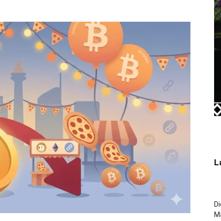
L
Di
M