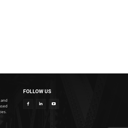
FOLLOW US
s and
cused
ies.