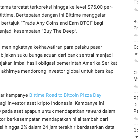
To
 utama tercatat terkoreksi hingga ke level $76.00 per-
Au
Bittime. Bertepatan dengan ini Bittime menggelar
Bu
bertajuk “Trade Any Coins and Earn BTC!” bagi
Pr
 menjadi kesempatan “Buy The Deep”.
Au
, meningkatnya kekhawatiran para pelaku pasar
Co
he
kebijakan suku bunga acuan dari bank sentral menjadi
Au
 lonjakan imbal hasil obligasi pemerintah Amerika Serikat
 akhirnya mendorong investor global untuk bersikap
C
M
Au
elar kampanye
Bittime Road to Bitcoin Pizza Day
P
gi investor aset kripto Indonesia. Kampanye ini
D
n
pada aset apapun untuk mendapatkan
reward
dalam
P
Au
stor berkesempatan mendapatkan nilai tambah dari
eksi hingga 2% dalam 24 jam terakhir berdasarkan data
Do
In