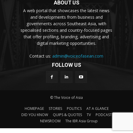
ABOUT US
A web portal that showcases the latest news
and developments from business and
governments across Southeast Asia, with
specialised sections and country-focused pages
that offer profiling, branding, advertising and
digital marketing opportunities.
Contact us:
admin@voiceofasean.com
FOLLOW US
© The Voice of Asia
HOMEPAGE
STORIES
POLITICS
AT A GLANCE
DID YOU KNOW
QUIPS & QUOTES
TV
PODCAST
NEWSROOM
The IBR Asia Group