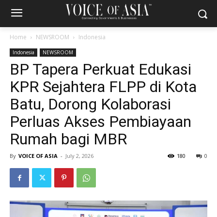
Home
NEWSROOM
Indonesia
Indonesia
NEWSROOM
BP Tapera Perkuat Edukasi
KPR Sejahtera FLPP di Kota
Batu, Dorong Kolaborasi
Perluas Akses Pembiayaan
Rumah bagi MBR
By
VOICE OF ASIA
-
July 2, 2026
180
0