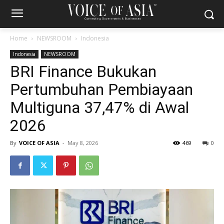
Home
NEWSROOM
Indonesia
Indonesia
NEWSROOM
BRI Finance Bukukan
Pertumbuhan Pembiayaan
Multiguna 37,47% di Awal
2026
By
VOICE OF ASIA
-
May 8, 2026
469
0