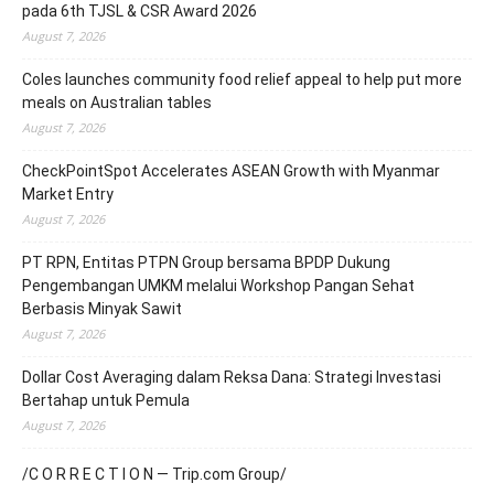
pada 6th TJSL & CSR Award 2026
August 7, 2026
Coles launches community food relief appeal to help put more
meals on Australian tables
August 7, 2026
CheckPointSpot Accelerates ASEAN Growth with Myanmar
Market Entry
August 7, 2026
PT RPN, Entitas PTPN Group bersama BPDP Dukung
Pengembangan UMKM melalui Workshop Pangan Sehat
Berbasis Minyak Sawit
August 7, 2026
Dollar Cost Averaging dalam Reksa Dana: Strategi Investasi
Bertahap untuk Pemula
August 7, 2026
/C O R R E C T I O N — Trip.com Group/