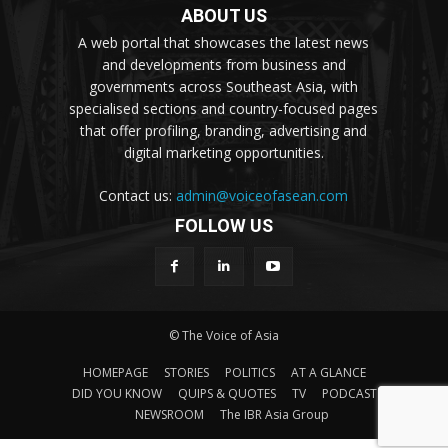
ABOUT US
A web portal that showcases the latest news
and developments from business and
governments across Southeast Asia, with
specialised sections and country-focused pages
that offer profiling, branding, advertising and
digital marketing opportunities.
Contact us:
admin@voiceofasean.com
FOLLOW US
© The Voice of Asia
HOMEPAGE
STORIES
POLITICS
AT A GLANCE
DID YOU KNOW
QUIPS & QUOTES
TV
PODCAST
NEWSROOM
The IBR Asia Group