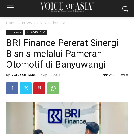
Home
NEWSROOM
Indonesia
Indonesia
NEWSROOM
BRI Finance Pererat Sinergi
Bisnis melalui Pameran
Otomotif di Banyuwangi
By
VOICE OF ASIA
-
May 12, 2026
292
0