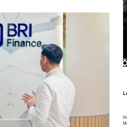
L
Di
M