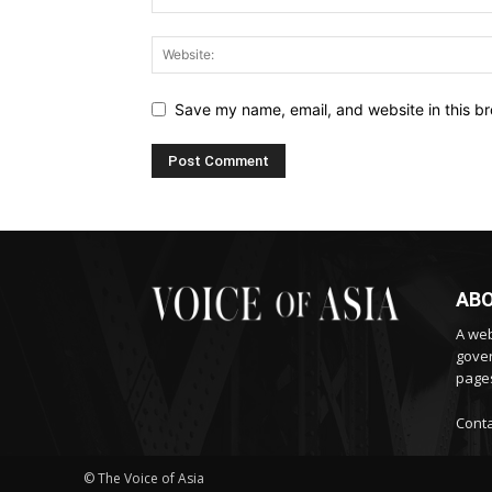
Save my name, email, and website in this br
ABO
A web
gover
pages
Conta
© The Voice of Asia