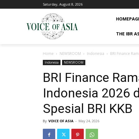
Saturday, August 8, 2026
HOMEPAG
THE IBR A
Home
NEWSROOM
Indonesia
BRI Finance Ram
Indonesia
NEWSROOM
BRI Finance Rama
Indonesia 2026
Spesial BRI KKB
By
VOICE OF ASIA
-
May 24, 2026