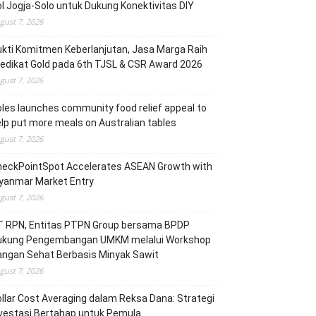
l Jogja-Solo untuk Dukung Konektivitas DIY
gust 7, 2026
kti Komitmen Keberlanjutan, Jasa Marga Raih
edikat Gold pada 6th TJSL & CSR Award 2026
gust 7, 2026
les launches community food relief appeal to
lp put more meals on Australian tables
gust 7, 2026
heckPointSpot Accelerates ASEAN Growth with
yanmar Market Entry
gust 7, 2026
T RPN, Entitas PTPN Group bersama BPDP
ukung Pengembangan UMKM melalui Workshop
angan Sehat Berbasis Minyak Sawit
gust 7, 2026
llar Cost Averaging dalam Reksa Dana: Strategi
vestasi Bertahap untuk Pemula