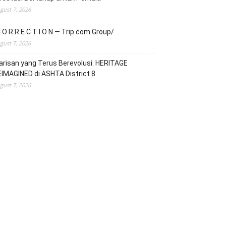
gust 7, 2026
 O R R E C T I O N — Trip.com Group/
gust 7, 2026
risan yang Terus Berevolusi: HERITAGE
IMAGINED di ASHTA District 8
gust 7, 2026