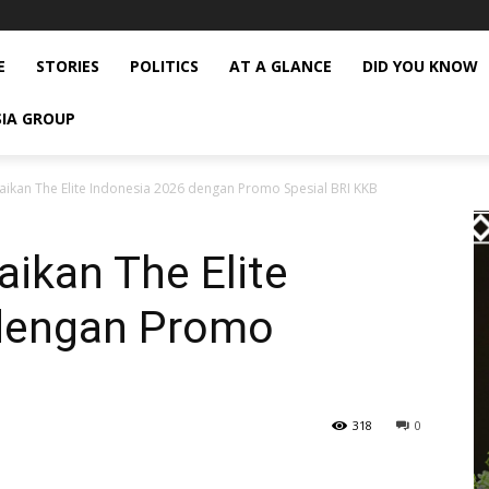
E
STORIES
POLITICS
AT A GLANCE
DID YOU KNOW
SIA GROUP
aikan The Elite Indonesia 2026 dengan Promo Spesial BRI KKB
ikan The Elite
 dengan Promo
318
0