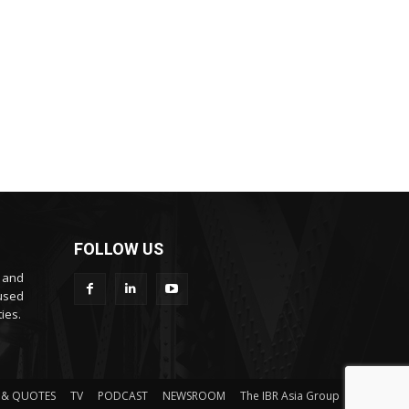
FOLLOW US
s and
cused
ies.
 & QUOTES
TV
PODCAST
NEWSROOM
The IBR Asia Group