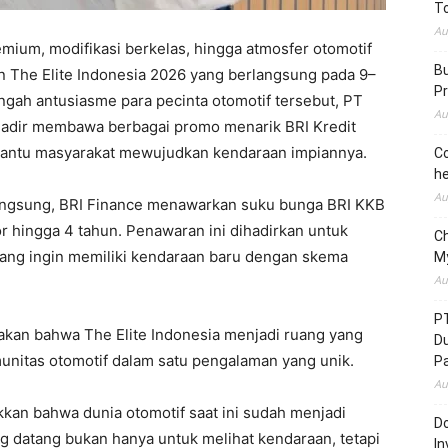
To
Au
mium, modifikasi berkelas, hingga atmosfer otomotif
Bu
an The Elite Indonesia 2026 yang berlangsung pada 9–
Pr
engah antusiasme para pecinta otomotif tersebut, PT
Au
) hadir membawa berbagai promo menarik BRI Kredit
antu masyarakat mewujudkan kendaraan impiannya.
Co
he
Au
angsung, BRI Finance menawarkan suku bunga BRI KKB
nor hingga 4 tahun. Penawaran ini dihadirkan untuk
C
ng ingin memiliki kendaraan baru dengan skema
M
Au
P
an bahwa The Elite Indonesia menjadi ruang yang
D
unitas otomotif dalam satu pengalaman yang unik.
P
Au
kkan bahwa dunia otomotif saat ini sudah menjadi
Do
ng datang bukan hanya untuk melihat kendaraan, tetapi
In