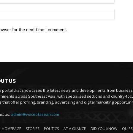
owser for the next time I comment.
UT US
 portal that showcases the latest news and developments from busines
nments across Southeast Asia, with specialised sections and country-fo
 that offer profiling, branding, advertising and digital marketing opportunit
ct us:
admin@voiceofasean.com
HOMEPAGE
STORIES
POLITICS
AT A GLANCE
DID YOU KNOW
QUIPS