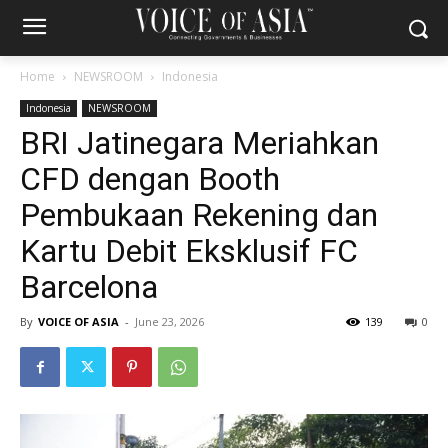
Home
NEWSROOM
Indonesia
Indonesia
NEWSROOM
BRI Jatinegara Meriahkan
CFD dengan Booth
Pembukaan Rekening dan
Kartu Debit Eksklusif FC
Barcelona
By
VOICE OF ASIA
-
June 23, 2026
139
0