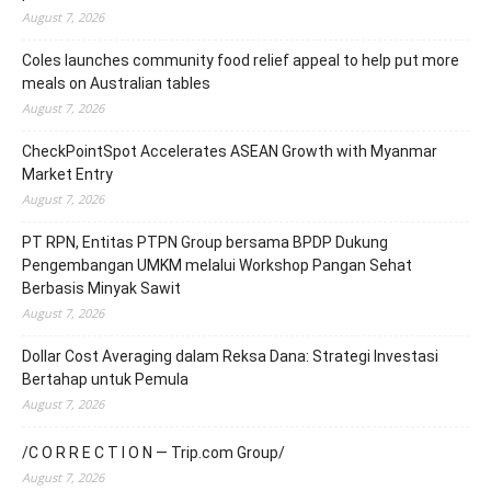
August 7, 2026
Coles launches community food relief appeal to help put more
meals on Australian tables
August 7, 2026
CheckPointSpot Accelerates ASEAN Growth with Myanmar
Market Entry
August 7, 2026
PT RPN, Entitas PTPN Group bersama BPDP Dukung
Pengembangan UMKM melalui Workshop Pangan Sehat
Berbasis Minyak Sawit
August 7, 2026
Dollar Cost Averaging dalam Reksa Dana: Strategi Investasi
Bertahap untuk Pemula
August 7, 2026
/C O R R E C T I O N — Trip.com Group/
August 7, 2026