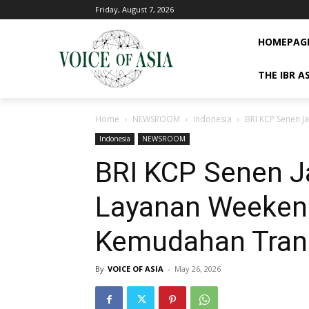
Friday, August 7, 2026
HOMEPAG
THE IBR A
Home
NEWSROOM
Indonesia
BRI KCP Senen 
Indonesia
NEWSROOM
BRI KCP Senen J
Layanan Weeken
Kemudahan Tran
By
VOICE OF ASIA
-
May 26, 2026