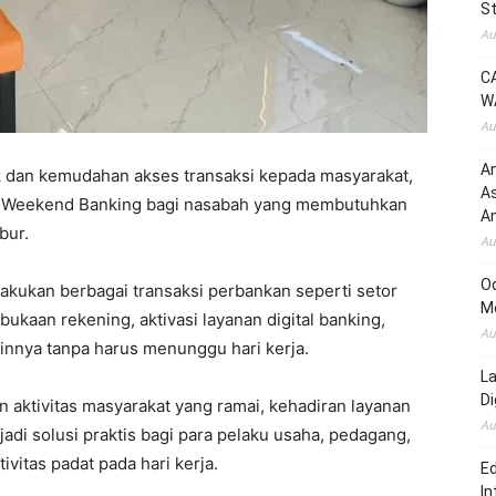
St
Au
C
W
Au
An
 dan kemudahan akses transaksi kepada masyarakat,
A
n Weekend Banking bagi nasabah yang membutuhkan
An
bur.
Au
O
lakukan berbagai transaksi perbankan seperti setor
M
mbukaan rekening, aktivasi layanan digital banking,
Au
ainnya tanpa harus menunggu hari kerja.
L
D
 aktivitas masyarakat yang ramai, kehadiran layanan
Au
i solusi praktis bagi para pelaku usaha, pedagang,
itas padat pada hari kerja.
Ed
In