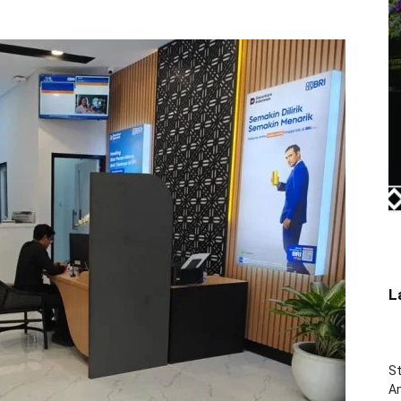
L
St
Am