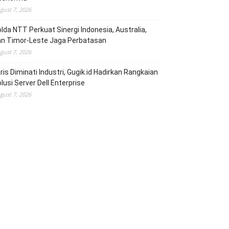
gust 7, 2026
lda NTT Perkuat Sinergi Indonesia, Australia,
an Timor-Leste Jaga Perbatasan
gust 7, 2026
ris Diminati Industri, Gugik.id Hadirkan Rangkaian
lusi Server Dell Enterprise
gust 7, 2026