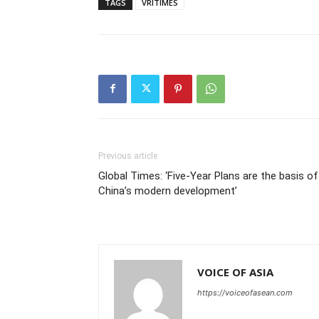
TAGS
VRITIMES
Previous article
Global Times: ‘Five-Year Plans are the basis of
China’s modern development’
VOICE OF ASIA
https://voiceofasean.com