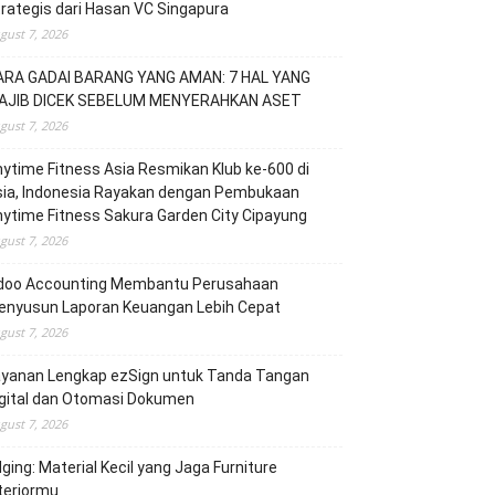
rategis dari Hasan VC Singapura
gust 7, 2026
ARA GADAI BARANG YANG AMAN: 7 HAL YANG
AJIB DICEK SEBELUM MENYERAHKAN ASET
gust 7, 2026
ytime Fitness Asia Resmikan Klub ke-600 di
sia, Indonesia Rayakan dengan Pembukaan
ytime Fitness Sakura Garden City Cipayung
gust 7, 2026
doo Accounting Membantu Perusahaan
enyusun Laporan Keuangan Lebih Cepat
gust 7, 2026
ayanan Lengkap ezSign untuk Tanda Tangan
igital dan Otomasi Dokumen
gust 7, 2026
ging: Material Kecil yang Jaga Furniture
teriormu