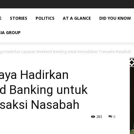
E
STORIES
POLITICS
AT A GLANCE
DID YOU KNOW
SIA GROUP
Jaya Hadirkan Layanan Weekend Banking untuk Kemudahan Transaksi Nasabah
aya Hadirkan
d Banking untuk
saksi Nasabah
283
0