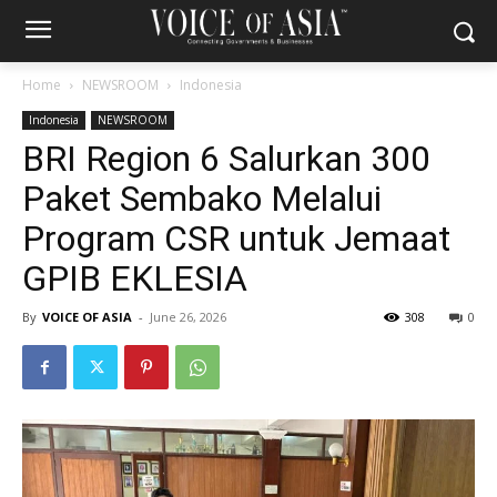
Home
NEWSROOM
Indonesia
Indonesia
NEWSROOM
BRI Region 6 Salurkan 300
Paket Sembako Melalui
Program CSR untuk Jemaat
GPIB EKLESIA
By
VOICE OF ASIA
-
June 26, 2026
308
0