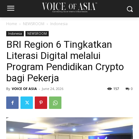
Home
NEWSROOM
Indonesia
Indonesia
NEWSROOM
BRI Region 6 Tingkatkan
Literasi Digital melalui
Program Pendidikan Crypto
bagi Pekerja
By
VOICE OF ASIA
-
June 24, 2026
157
0