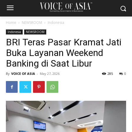
Home
NEWSROOM
Indonesia
Indonesia
NEWSROOM
BRI Teras Pasar Kramat Jati
Buka Layanan Weekend
Banking di Saat Libur
By
VOICE OF ASIA
-
May 27, 2026
285
0