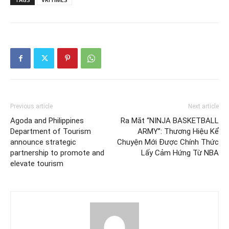
Previous article
Next article
Agoda and Philippines
Ra Mắt “NINJA BASKETBALL
Department of Tourism
ARMY”: Thương Hiệu Kể
announce strategic
Chuyện Mới Được Chính Thức
partnership to promote and
Lấy Cảm Hứng Từ NBA
elevate tourism