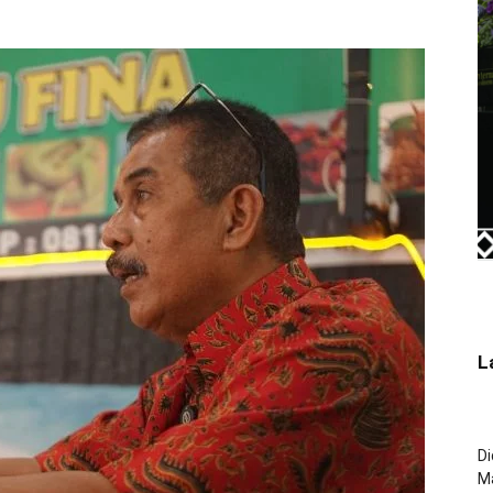
L
Di
M