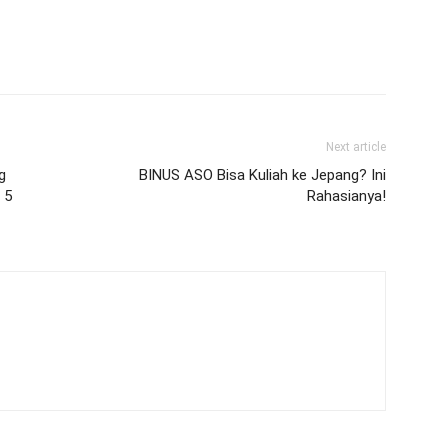
Next article
g
BINUS ASO Bisa Kuliah ke Jepang? Ini
 5
Rahasianya!