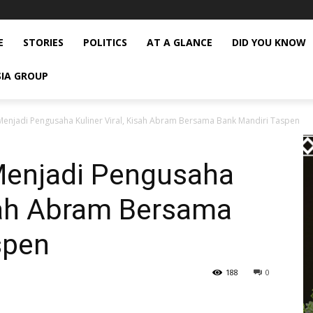
E
STORIES
POLITICS
AT A GLANCE
DID YOU KNOW
SIA GROUP
Menjadi Pengusaha Kuliner Viral, Kisah Abram Bersama Bank Mandiri Taspen
Menjadi Pengusaha
isah Abram Bersama
spen
188
0