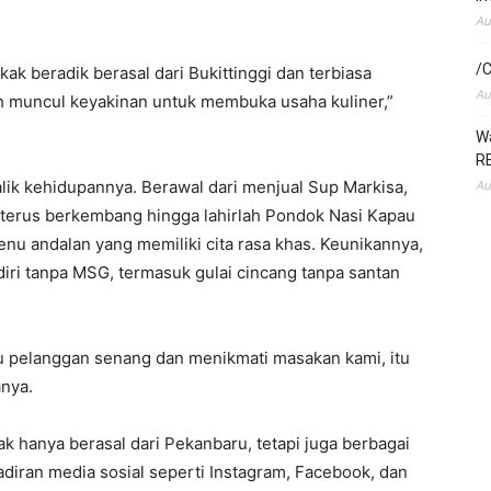
Au
/C
k beradik berasal dari Bukittinggi dan terbiasa
Au
h muncul keyakinan untuk membuka usaha kuliner,”
Wa
RE
alik kehidupannya. Berawal dari menjual Sup Markisa,
Au
 terus berkembang hingga lahirlah Pondok Nasi Kapau
nu andalan yang memiliki cita rasa khas. Keunikannya,
iri tanpa MSG, termasuk gulai cincang tanpa santan
u pelanggan senang dan menikmati masakan kami, itu
anya.
k hanya berasal dari Pekanbaru, tetapi juga berbagai
diran media sosial seperti Instagram, Facebook, dan