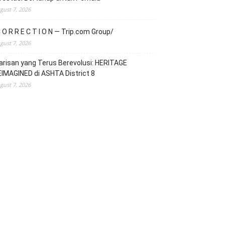
gust 7, 2026
 O R R E C T I O N — Trip.com Group/
gust 7, 2026
risan yang Terus Berevolusi: HERITAGE
IMAGINED di ASHTA District 8
gust 7, 2026