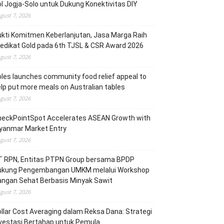
l Jogja-Solo untuk Dukung Konektivitas DIY
gust 7, 2026
kti Komitmen Keberlanjutan, Jasa Marga Raih
edikat Gold pada 6th TJSL & CSR Award 2026
gust 7, 2026
les launches community food relief appeal to
lp put more meals on Australian tables
gust 7, 2026
heckPointSpot Accelerates ASEAN Growth with
yanmar Market Entry
gust 7, 2026
T RPN, Entitas PTPN Group bersama BPDP
ukung Pengembangan UMKM melalui Workshop
angan Sehat Berbasis Minyak Sawit
gust 7, 2026
llar Cost Averaging dalam Reksa Dana: Strategi
vestasi Bertahap untuk Pemula