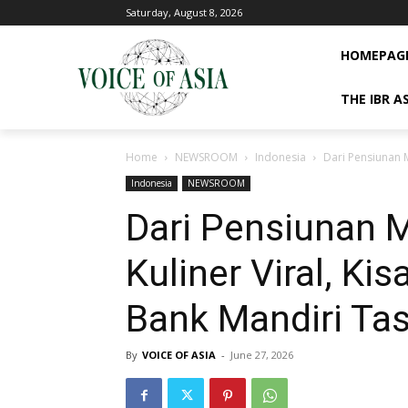
Saturday, August 8, 2026
HOMEPAG
THE IBR A
Home
NEWSROOM
Indonesia
Dari Pensiunan 
Indonesia
NEWSROOM
Dari Pensiunan 
Kuliner Viral, K
Bank Mandiri Ta
By
VOICE OF ASIA
-
June 27, 2026