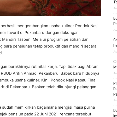
To
Au
Bu
Pr
 berhasil mengembangkan usaha kuliner Pondok Nasi
Au
liner favorit di Pekanbaru dengan dukungan
Mandiri Taspen. Melalui program pelatihan dan
Co
he
para pensiunan tetap produktif dan mandiri secara
Au
i.
C
n berakhirnya rutinitas kerja. Tapi tidak bagi Abram
M
di RSUD Arifin Ahmad, Pekanbaru. Babak baru hidupnya
Au
embuka usaha kuliner. Kini, Pondok Nasi Kapau Fina
P
vorit di Pekanbaru. Bahkan telah dikunjungi pelanggan
D
P
Au
dia sudah memikirkan bagaimana mengisi masa purna
Do
Sejak pensiun pada 22 Juni 2021, rencana tersebut
In