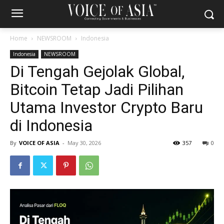
Home
NEWSROOM
Indonesia
Indonesia
NEWSROOM
Di Tengah Gejolak Global,
Bitcoin Tetap Jadi Pilihan
Utama Investor Crypto Baru
di Indonesia
By
VOICE OF ASIA
-
May 30, 2026
357
0