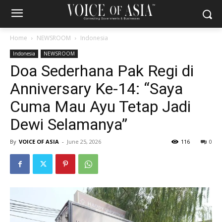
Home
NEWSROOM
Indonesia
Indonesia
NEWSROOM
Doa Sederhana Pak Regi di
Anniversary Ke-14: “Saya
Cuma Mau Ayu Tetap Jadi
Dewi Selamanya”
By
VOICE OF ASIA
-
June 25, 2026
116
0