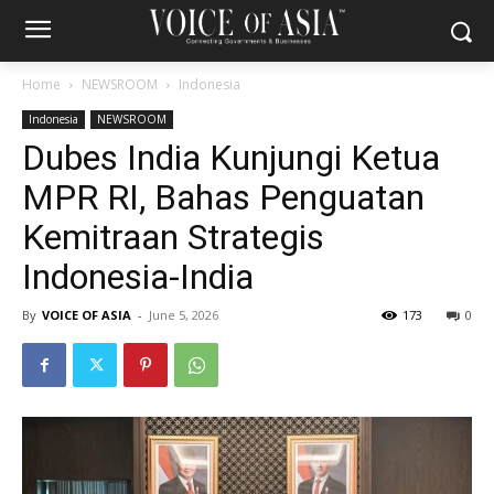
Home
NEWSROOM
Indonesia
Indonesia
NEWSROOM
Dubes India Kunjungi Ketua
MPR RI, Bahas Penguatan
Kemitraan Strategis
Indonesia-India
By
VOICE OF ASIA
-
June 5, 2026
173
0