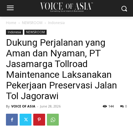
Home
NEWSROOM
Indonesia
Indonesia
NEWSROOM
Dukung Perjalanan yang
Aman dan Nyaman, PT
Jasamarga Tollroad
Maintenance Laksanakan
Pekerjaan Preservasi Jalan
Tol Jagorawi
By
VOICE OF ASIA
-
June 28, 2026
144
0