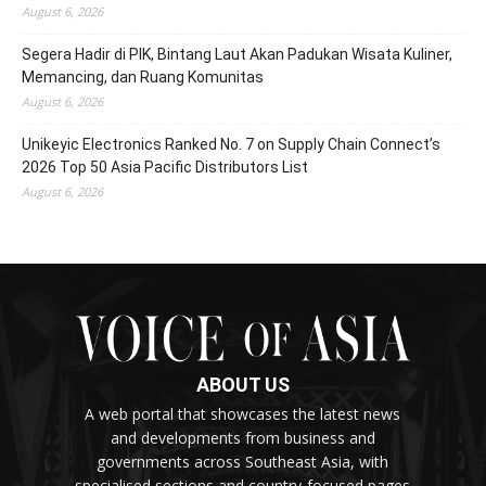
August 6, 2026
Segera Hadir di PIK, Bintang Laut Akan Padukan Wisata Kuliner,
Memancing, dan Ruang Komunitas
August 6, 2026
Unikeyic Electronics Ranked No. 7 on Supply Chain Connect’s
2026 Top 50 Asia Pacific Distributors List
August 6, 2026
ABOUT US
A web portal that showcases the latest news
and developments from business and
governments across Southeast Asia, with
specialised sections and country-focused pages