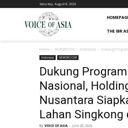
Saturday, August 8, 2026
HOMEPAG
THE IBR A
Home
NEWSROOM
Indonesia
Dukung Program 
Indonesia
NEWSROOM
Dukung Program 
Nasional, Holdi
Nusantara Siapk
Lahan Singkong
By
VOICE OF ASIA
-
June 28, 2026