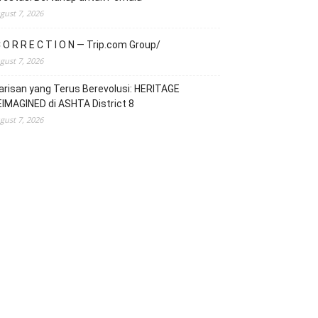
gust 7, 2026
 O R R E C T I O N — Trip.com Group/
gust 7, 2026
risan yang Terus Berevolusi: HERITAGE
IMAGINED di ASHTA District 8
gust 7, 2026