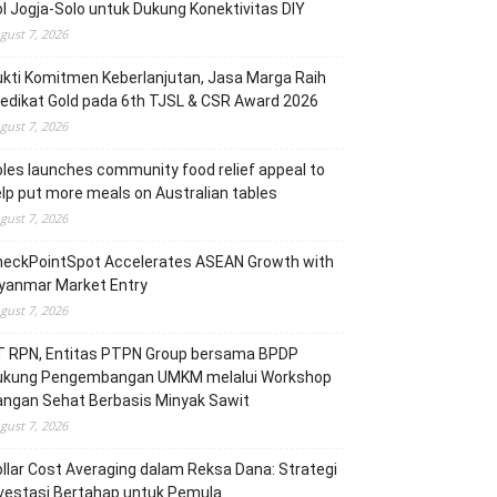
l Jogja-Solo untuk Dukung Konektivitas DIY
gust 7, 2026
kti Komitmen Keberlanjutan, Jasa Marga Raih
edikat Gold pada 6th TJSL & CSR Award 2026
gust 7, 2026
les launches community food relief appeal to
lp put more meals on Australian tables
gust 7, 2026
heckPointSpot Accelerates ASEAN Growth with
yanmar Market Entry
gust 7, 2026
T RPN, Entitas PTPN Group bersama BPDP
ukung Pengembangan UMKM melalui Workshop
angan Sehat Berbasis Minyak Sawit
gust 7, 2026
llar Cost Averaging dalam Reksa Dana: Strategi
vestasi Bertahap untuk Pemula