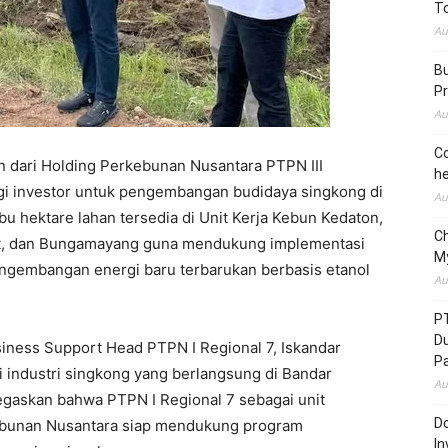
To
Au
Bu
Pr
Au
Co
n dari Holding Perkebunan Nusantara PTPN III
he
gi investor untuk pengembangan budidaya singkong di
Au
bu hektare lahan tersedia di Unit Kerja Kebun Kedaton,
C
ut, dan Bungamayang guna mendukung implementasi
M
engembangan energi baru terbarukan berbasis etanol
Au
P
D
siness Support Head PTPN I Regional 7, Iskandar
P
si industri singkong yang berlangsung di Bandar
Au
gaskan bahwa PTPN I Regional 7 sebagai unit
Do
kebunan Nusantara siap mendukung program
In