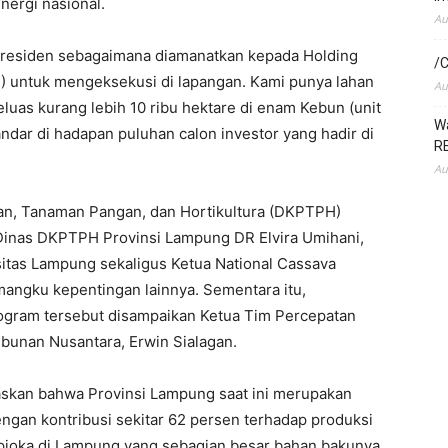
ergi nasional.
Au
Presiden sebagaimana diamanatkan kepada Holding
/C
) untuk mengeksekusi di lapangan. Kami punya lahan
Au
luas kurang lebih 10 ribu hektare di enam Kebun (unit
Wa
ndar di hadapan puluhan calon investor yang hadir di
RE
Au
gan, Tanaman Pangan, dan Hortikultura (DKPTPH)
 Dinas DKPTPH Provinsi Lampung DR Elvira Umihani,
rsitas Lampung sekaligus Ketua National Cassava
angku kepentingan lainnya. Sementara itu,
ogram tersebut disampaikan Ketua Tim Percepatan
ebunan Nusantara, Erwin Sialagan.
askan bahwa Provinsi Lampung saat ini merupakan
ngan kontribusi sekitar 62 persen terhadap produksi
tapioka di Lampung yang sebagian besar bahan bakunya