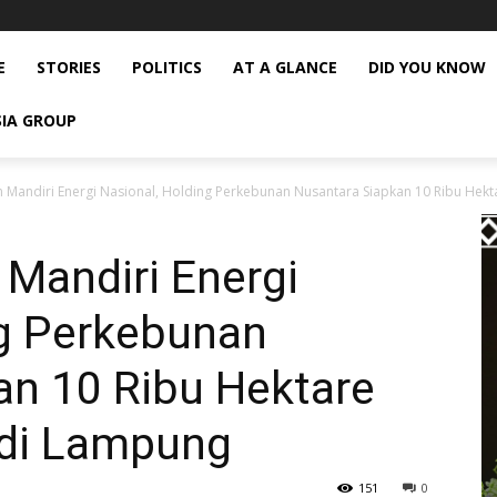
E
STORIES
POLITICS
AT A GLANCE
DID YOU KNOW
SIA GROUP
Mandiri Energi Nasional, Holding Perkebunan Nusantara Siapkan 10 Ribu Hekta
Mandiri Energi
ng Perkebunan
an 10 Ribu Hektare
 di Lampung
151
0