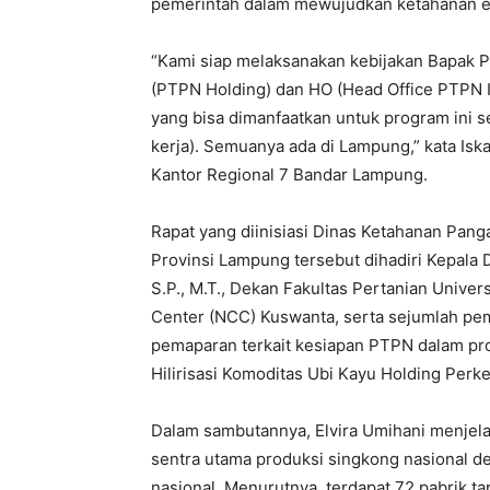
pemerintah dalam mewujudkan ketahanan en
“Kami siap melaksanakan kebijakan Bapak 
(PTPN Holding) dan HO (Head Office PTPN I
yang bisa dimanfaatkan untuk program ini se
kerja). Semuanya ada di Lampung,” kata Iska
Kantor Regional 7 Bandar Lampung.
Rapat yang diinisiasi Dinas Ketahanan Pan
Provinsi Lampung tersebut dihadiri Kepala
S.P., M.T., Dekan Fakultas Pertanian Unive
Center (NCC) Kuswanta, serta sejumlah pem
pemaparan terkait kesiapan PTPN dalam pr
Hilirisasi Komoditas Ubi Kayu Holding Perk
Dalam sambutannya, Elvira Umihani menjel
sentra utama produksi singkong nasional de
nasional. Menurutnya, terdapat 72 pabrik 