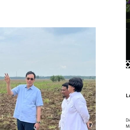
L
Di
M