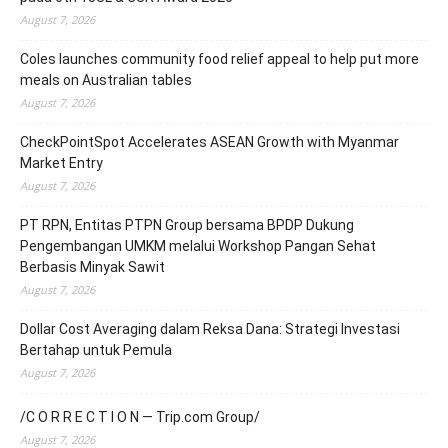
August 7, 2026
Coles launches community food relief appeal to help put more
meals on Australian tables
August 7, 2026
CheckPointSpot Accelerates ASEAN Growth with Myanmar
Market Entry
August 7, 2026
PT RPN, Entitas PTPN Group bersama BPDP Dukung
Pengembangan UMKM melalui Workshop Pangan Sehat
Berbasis Minyak Sawit
August 7, 2026
Dollar Cost Averaging dalam Reksa Dana: Strategi Investasi
Bertahap untuk Pemula
August 7, 2026
/C O R R E C T I O N — Trip.com Group/
August 7, 2026