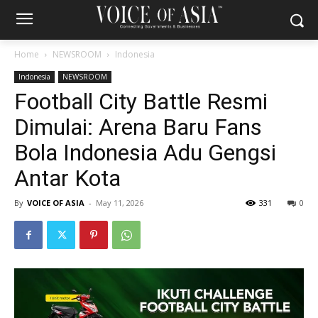
Home
NEWSROOM
Indonesia
Indonesia
NEWSROOM
Football City Battle Resmi
Dimulai: Arena Baru Fans
Bola Indonesia Adu Gengsi
Antar Kota
By
VOICE OF ASIA
-
May 11, 2026
331
0