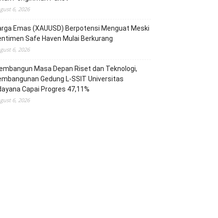
gust 6, 2026
arga Emas (XAUUSD) Berpotensi Menguat Meski
entimen Safe Haven Mulai Berkurang
gust 6, 2026
embangun Masa Depan Riset dan Teknologi,
embangunan Gedung L-SSIT Universitas
dayana Capai Progres 47,11%
gust 6, 2026