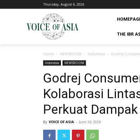
Thursday, August 6, 2026
HOMEPAG
THE IBR A
Home
NEWSROOM
Indonesia
Godrej Consumer
Indonesia
NEWSROOM
Godrej Consume
Kolaborasi Linta
Perkuat Dampak 
By
VOICE OF ASIA
-
June 26, 2026