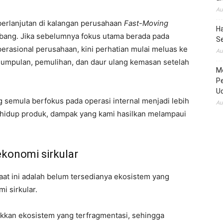
Au
erlanjutan di kalangan perusahaan
Fast-Moving
H
bang. Jika sebelumnya fokus utama berada pada
S
erasional perusahaan, kini perhatian mulai meluas ke
Au
gumpulan, pemulihan, dan daur ulang kemasan setelah
M
P
U
 semula berfokus pada operasi internal menjadi lebih
Au
us hidup produk, dampak yang kami hasilkan melampaui
konomi sirkular
saat ini adalah belum tersedianya ekosistem yang
i sirkular.
ukkan ekosistem yang terfragmentasi, sehingga