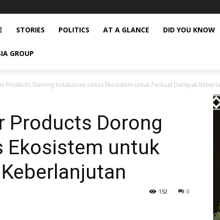
E
STORIES
POLITICS
AT A GLANCE
DID YOU KNOW
SIA GROUP
 Products Dorong Kolaborasi Lintas Ekosistem untuk Perkuat Dampak Keberla
r Products Dorong
s Ekosistem untuk
Keberlanjutan
152
0