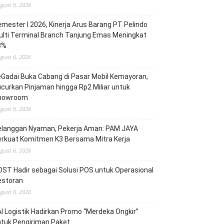
gust 6, 2026
mester I 2026, Kinerja Arus Barang PT Pelindo
lti Terminal Branch Tanjung Emas Meningkat
3%
gust 6, 2026
Gadai Buka Cabang di Pasar Mobil Kemayoran,
curkan Pinjaman hingga Rp2 Miliar untuk
howroom
gust 6, 2026
elanggan Nyaman, Pekerja Aman: PAM JAYA
erkuat Komitmen K3 Bersama Mitra Kerja
gust 6, 2026
ST Hadir sebagai Solusi POS untuk Operasional
estoran
gust 6, 2026
I Logistik Hadirkan Promo “Merdeka Ongkir”
tuk Pengiriman Paket