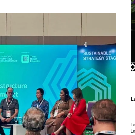
L
La
L