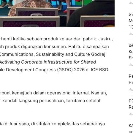
Au
Se
Mu
1
Au
enti ketika sebuah produk keluar dari pabrik. Justru,
de
lah produk digunakan konsumen. Hal itu disampaikan
Ku
Communications, Sustainability and Culture Godrej
S
Activating Corporate Infrastructure for Shared
Au
ble Development Congress (GSDC) 2026 di ICE BSD
P
P
Au
buat kemajuan dalam operasional internal. Namun,
ar kendali langsung perusahaan, terutama setelah
PO
R
Au
a di luar sana, di situlah kompleksitas sebenarnya
KA
un