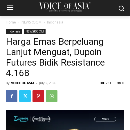
Home
NEWSROOM
Indonesia
Indonesia
NEWSROOM
Harga Emas Berpeluang
Lanjut Menguat, Dupoin
Futures Bidik Resistance
4.168
By
VOICE OF ASIA
-
July 2, 2026
231
0