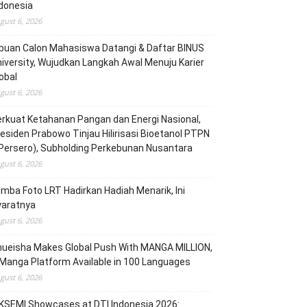
donesia
gust 6, 2026
buan Calon Mahasiswa Datangi & Daftar BINUS
iversity, Wujudkan Langkah Awal Menuju Karier
obal
gust 6, 2026
rkuat Ketahanan Pangan dan Energi Nasional,
esiden Prabowo Tinjau Hilirisasi Bioetanol PTPN
(Persero), Subholding Perkebunan Nusantara
gust 6, 2026
mba Foto LRT Hadirkan Hadiah Menarik, Ini
yaratnya
gust 6, 2026
hueisha Makes Global Push With MANGA MILLION,
Manga Platform Available in 100 Languages
gust 6, 2026
KSEMI Showcases at DTI Indonesia 2026: