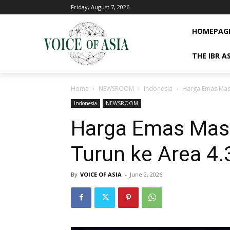
Friday, August 7, 2026
HOMEPAG
THE IBR A
Home
NEWSROOM
Indonesia
Harga Emas Masi
Indonesia
NEWSROOM
Harga Emas Masi
Turun ke Area 4
By
VOICE OF ASIA
-
June 2, 2026