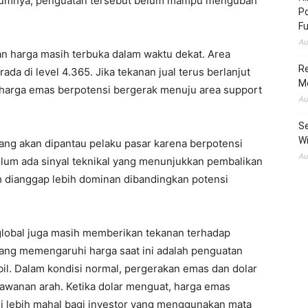
elumnya, penguatan tersebut belum mampu mengubah
Po
Fu
Au
n harga masih terbuka dalam waktu dekat. Area
Re
da di level 4.365. Jika tekanan jual terus berlanjut
M
a harga emas berpotensi bergerak menuju area support
Au
Se
Wi
yang akan dipantau pelaku pasar karena berpotensi
Au
elum ada sinyal teknikal yang menunjukkan pembalikan
h dianggap lebih dominan dibandingkan potensi
l global juga masih memberikan tekanan terhadap
yang memengaruhi harga saat ini adalah penguatan
abil. Dalam kondisi normal, pergerakan emas dan dolar
awanan arah. Ketika dolar menguat, harga emas
i lebih mahal bagi investor yang menggunakan mata