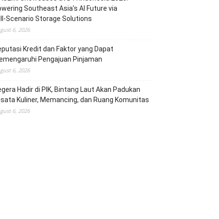
wering Southeast Asia’s AI Future via
ll‑Scenario Storage Solutions
gust 6, 2026
putasi Kredit dan Faktor yang Dapat
emengaruhi Pengajuan Pinjaman
gust 6, 2026
gera Hadir di PIK, Bintang Laut Akan Padukan
sata Kuliner, Memancing, dan Ruang Komunitas
gust 6, 2026