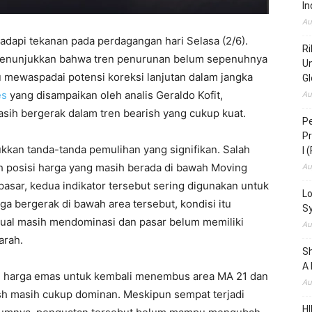
In
Au
dapi tekanan pada perdagangan hari Selasa (2/6).
Ri
 menunjukkan bahwa tren penurunan belum sepenuhnya
Un
u mewaspadai potensi koreksi lanjutan dalam jangka
Gl
es
yang disampaikan oleh analis Geraldo Kofit,
Au
ih bergerak dalam tren bearish yang cukup kuat.
Pe
Pr
kkan tanda-tanda pemulihan yang signifikan. Salah
I 
ah posisi harga yang masih berada di bawah Moving
Au
pasar, kedua indikator tersebut sering digunakan untuk
Lo
rga bergerak di bawah area tersebut, kondisi itu
S
ual masih mendominasi dan pasar belum memiliki
Au
arah.
S
A 
n harga emas untuk kembali menembus area MA 21 dan
Au
h masih cukup dominan. Meskipun sempat terjadi
HI