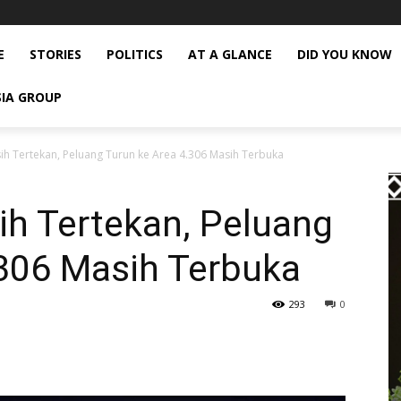
E
STORIES
POLITICS
AT A GLANCE
DID YOU KNOW
SIA GROUP
h Tertekan, Peluang Turun ke Area 4.306 Masih Terbuka
h Tertekan, Peluang
.306 Masih Terbuka
293
0