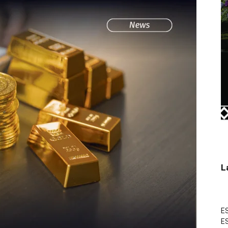
L
ES
ES