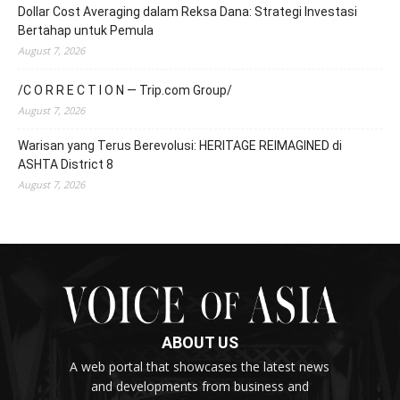
Dollar Cost Averaging dalam Reksa Dana: Strategi Investasi
Bertahap untuk Pemula
August 7, 2026
/C O R R E C T I O N — Trip.com Group/
August 7, 2026
Warisan yang Terus Berevolusi: HERITAGE REIMAGINED di
ASHTA District 8
August 7, 2026
ABOUT US
A web portal that showcases the latest news
and developments from business and