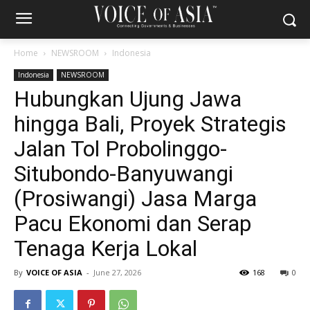
Home
NEWSROOM
Indonesia
Indonesia
NEWSROOM
Hubungkan Ujung Jawa
hingga Bali, Proyek Strategis
Jalan Tol Probolinggo-
Situbondo-Banyuwangi
(Prosiwangi) Jasa Marga
Pacu Ekonomi dan Serap
Tenaga Kerja Lokal
By
VOICE OF ASIA
-
June 27, 2026
168
0