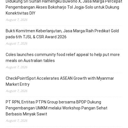
Didukung Sri Sultan Hamengku Buwono X, Jasa Marga Percepat
Pengembangan Akses Bokoharjo Tol Jogja-Solo untuk Dukung
Konektivitas DIY
August 7, 2026
Bukti Komitmen Keberlanjutan, Jasa Marga Raih Predikat Gold
pada 6th TJSL & CSR Award 2026
August 7, 2026
Coles launches community food relief appeal to help put more
meals on Australian tables
August 7, 2026
CheckPointSpot Accelerates ASEAN Growth with Myanmar
Market Entry
August 7, 2026
PT RPN, Entitas PTPN Group bersama BPDP Dukung
Pengembangan UMKM melalui Workshop Pangan Sehat
Berbasis Minyak Sawit
August 7, 2026