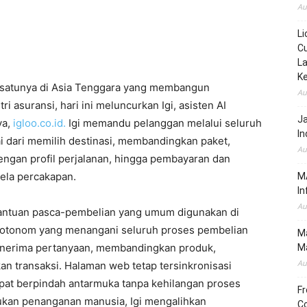
Au
Li
Cu
La
K
tu-satunya di Asia Tenggara yang membangun
Au
ri asuransi, hari ini meluncurkan Igi, asisten AI
J
ya,
igloo.co.id.
Igi memandu pelanggan melalui seluruh
In
i dari memilih destinasi, membandingkan paket,
Au
ngan profil perjalanan, hingga pembayaran dan
dela percakapan.
MA
In
Au
 bantuan pasca-pembelian yang umum digunakan di
lan otonom yang menangani seluruh proses pembelian
Ma
enerima pertanyaan, membandingkan produk,
Ma
Au
 transaksi. Halaman web tetap tersinkronisasi
at berpindah antarmuka tanpa kehilangan proses
Fr
kan penanganan manusia, Igi mengalihkan
Co