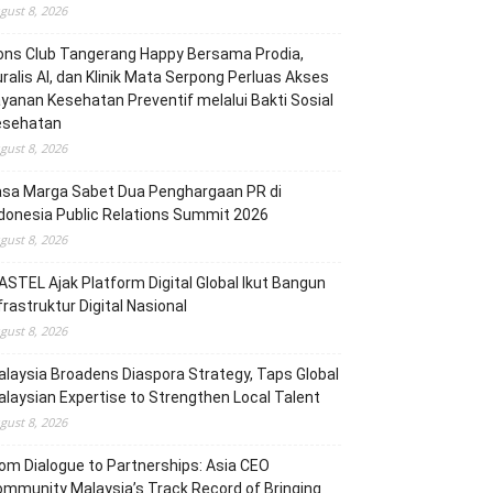
gust 8, 2026
ons Club Tangerang Happy Bersama Prodia,
ralis AI, dan Klinik Mata Serpong Perluas Akses
yanan Kesehatan Preventif melalui Bakti Sosial
esehatan
gust 8, 2026
asa Marga Sabet Dua Penghargaan PR di
donesia Public Relations Summit 2026
gust 8, 2026
STEL Ajak Platform Digital Global Ikut Bangun
frastruktur Digital Nasional
gust 8, 2026
laysia Broadens Diaspora Strategy, Taps Global
laysian Expertise to Strengthen Local Talent
gust 8, 2026
om Dialogue to Partnerships: Asia CEO
mmunity Malaysia’s Track Record of Bringing