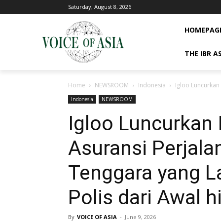
Saturday, August 8, 2026
HOMEPAG
THE IBR A
Home
NEWSROOM
Indonesia
Igloo Luncurkan 
Indonesia
NEWSROOM
Igloo Luncurkan I
Asuransi Perjala
Tenggara yang L
Polis dari Awal h
By
VOICE OF ASIA
-
June 9, 2026