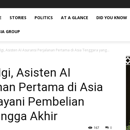
E
STORIES
POLITICS
AT A GLANCE
DID YOU KNOW
SIA GROUP
Igi, Asisten AI Asuransi Perjalanan Pertama di Asia Tenggara yang...
gi, Asisten AI
nan Pertama di Asia
ayani Pembelian
ingga Akhir
167
0