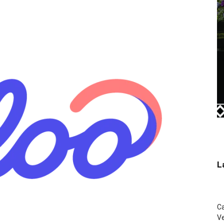
L
C
Ve