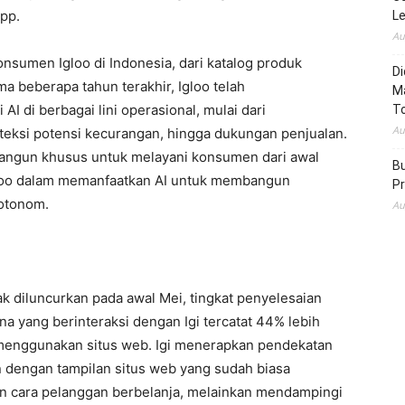
pp.
L
Au
onsumen Igloo di Indonesia, dari katalog produk
Di
ma beberapa tahun terakhir, Igloo telah
M
di berbagai lini operasional, mulai dari
To
Au
eksi potensi kecurangan, hingga dukungan penjualan.
ibangun khusus untuk melayani konsumen dari awal
Bu
Igloo dalam memanfaatkan AI untuk membangun
Pr
 otonom.
Au
jak diluncurkan pada awal Mei, tingkat penyelesaian
a yang berinteraksi dengan Igi tercatat 44% lebih
menggunakan situs web. Igi menerapkan pendekatan
 dengan tampilan situs web yang sudah biasa
an cara pelanggan berbelanja, melainkan mendampingi