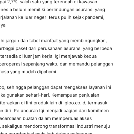
pai 2,7%, salah satu yang terendah di kawasan.
onesia belum memiliki perlindungan asuransi yang
jalanan ke luar negeri terus pulih sejak pandemi,
nya.
hi jargon dan tabel manfaat yang membingungkan,
rbagai paket dari perusahaan asuransi yang berbeda
ersedia di luar jam kerja. Igi menjawab kedua
g beroperasi sepanjang waktu dan memandu pelanggan
ahasa yang mudah dipahami.
pp, sehingga pelanggan dapat mengakses layanan ini
eka gunakan sehari-hari. Kemampuan penjualan
rapkan di lini produk lain di igloo.co.id, termasuk
 diri. Peluncuran Igi menjadi bagian dari komitmen
kecerdasan buatan dalam memperluas akses
, sekaligus mendorong transformasi industri menuju
 dan berorientasi pada kebutuhan pelanggan.