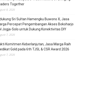
eaders Together
gust 8, 2026
dukung Sri Sultan Hamengku Buwono X, Jasa
arga Percepat Pengembangan Akses Bokoharjo
l Jogja-Solo untuk Dukung Konektivitas DIY
gust 7, 2026
kti Komitmen Keberlanjutan, Jasa Marga Raih
edikat Gold pada 6th TJSL & CSR Award 2026
gust 7, 2026