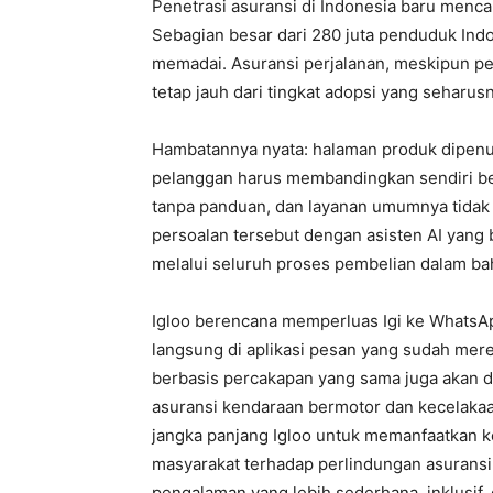
Penetrasi asuransi di Indonesia baru menca
Sebagian besar dari 280 juta penduduk Ind
memadai. Asuransi perjalanan, meskipun per
tetap jauh dari tingkat adopsi yang seharus
Hambatannya nyata: halaman produk dipenu
pelanggan harus membandingkan sendiri be
tanpa panduan, dan layanan umumnya tidak t
persoalan tersebut dengan asisten AI yan
melalui seluruh proses pembelian dalam b
Igloo berencana memperluas Igi ke WhatsA
langsung di aplikasi pesan yang sudah mer
berbasis percakapan yang sama juga akan dite
asuransi kendaraan bermotor dan kecelakaan
jangka panjang Igloo untuk memanfaatkan 
masyarakat terhadap perlindungan asuransi
pengalaman yang lebih sederhana, inklusif,