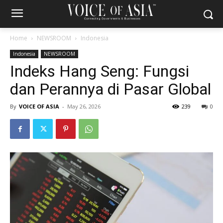
Home
NEWSROOM
Indonesia
Indonesia
NEWSROOM
Indeks Hang Seng: Fungsi
dan Perannya di Pasar Global
By
VOICE OF ASIA
-
May 26, 2026
239
0