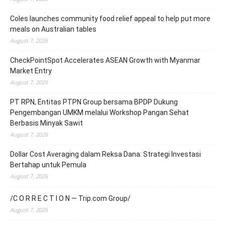
Coles launches community food relief appeal to help put more
meals on Australian tables
August 7, 2026
CheckPointSpot Accelerates ASEAN Growth with Myanmar
Market Entry
August 7, 2026
PT RPN, Entitas PTPN Group bersama BPDP Dukung
Pengembangan UMKM melalui Workshop Pangan Sehat
Berbasis Minyak Sawit
August 7, 2026
Dollar Cost Averaging dalam Reksa Dana: Strategi Investasi
Bertahap untuk Pemula
August 7, 2026
/C O R R E C T I O N — Trip.com Group/
August 7, 2026