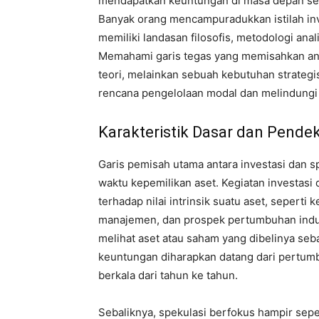
mendapatkan keuntungan di masa depan ser
Banyak orang mencampuradukkan istilah inv
memiliki landasan filosofis, metodologi anali
Memahami garis tegas yang memisahkan ant
teori, melainkan sebuah kebutuhan strate
rencana pengelolaan modal dan melindungi a
Karakteristik Dasar dan Pendek
Garis pemisah utama antara investasi dan sp
waktu kepemilikan aset. Kegiatan investasi
terhadap nilai intrinsik suatu aset, sepert
manajemen, dan prospek pertumbuhan indust
melihat aset atau saham yang dibelinya sebag
keuntungan diharapkan datang dari pertumb
berkala dari tahun ke tahun.
Sebaliknya, spekulasi berfokus hampir sep