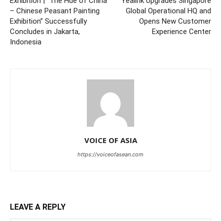
Exhibition | “The Hue of China
Yealink Upgrades Singapore
– Chinese Peasant Painting
Global Operational HQ and
Exhibition” Successfully
Opens New Customer
Concludes in Jakarta,
Experience Center
Indonesia
VOICE OF ASIA
https://voiceofasean.com
LEAVE A REPLY