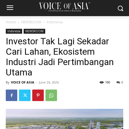
Home
NEWSROOM
Indonesia
Indonesia
NEWSROOM
Investor Tak Lagi Sekadar
Cari Lahan, Ekosistem
Industri Jadi Pertimbangan
Utama
By
VOICE OF ASIA
-
June 26, 2026
190
0