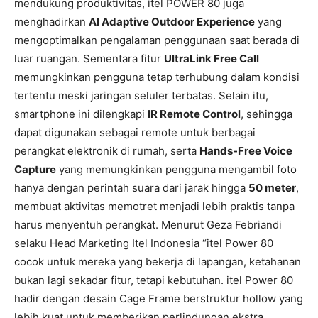
mendukung produktivitas, itel POWER 80 juga
menghadirkan
AI Adaptive Outdoor Experience
yang
mengoptimalkan pengalaman penggunaan saat berada di
luar ruangan. Sementara fitur
UltraLink Free Call
memungkinkan pengguna tetap terhubung dalam kondisi
tertentu meski jaringan seluler terbatas. Selain itu,
smartphone ini dilengkapi
IR Remote Control
, sehingga
dapat digunakan sebagai remote untuk berbagai
perangkat elektronik di rumah, serta
Hands-Free Voice
Capture
yang memungkinkan pengguna mengambil foto
hanya dengan perintah suara dari jarak hingga
50 meter
,
membuat aktivitas memotret menjadi lebih praktis tanpa
harus menyentuh perangkat. Menurut Geza Febriandi
selaku Head Marketing Itel Indonesia “itel Power 80
cocok untuk mereka yang bekerja di lapangan, ketahanan
bukan lagi sekadar fitur, tetapi kebutuhan. itel Power 80
hadir dengan desain Cage Frame berstruktur hollow yang
lebih kuat untuk memberikan perlindungan ekstra,