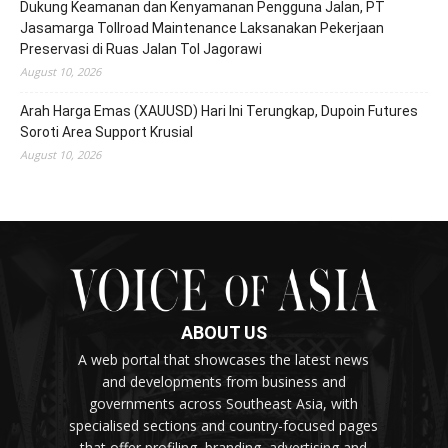
Dukung Keamanan dan Kenyamanan Pengguna Jalan, PT
Jasamarga Tollroad Maintenance Laksanakan Pekerjaan
Preservasi di Ruas Jalan Tol Jagorawi
August 10, 2026
Arah Harga Emas (XAUUSD) Hari Ini Terungkap, Dupoin Futures
Soroti Area Support Krusial
August 10, 2026
ABOUT US
A web portal that showcases the latest news
and developments from business and
governments across Southeast Asia, with
specialised sections and country-focused pages
that offer profiling, branding, advertising and