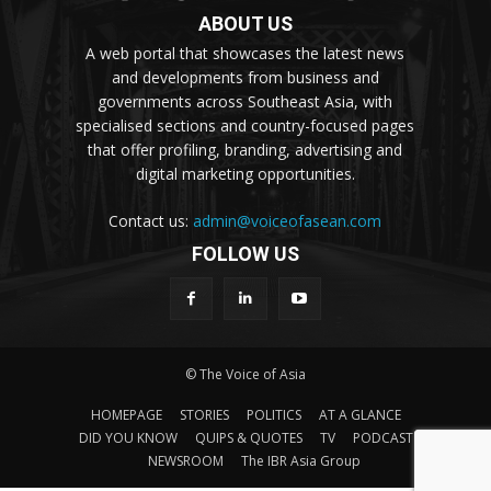
ABOUT US
A web portal that showcases the latest news
and developments from business and
governments across Southeast Asia, with
specialised sections and country-focused pages
that offer profiling, branding, advertising and
digital marketing opportunities.
Contact us:
admin@voiceofasean.com
FOLLOW US
© The Voice of Asia
HOMEPAGE
STORIES
POLITICS
AT A GLANCE
DID YOU KNOW
QUIPS & QUOTES
TV
PODCAST
NEWSROOM
The IBR Asia Group