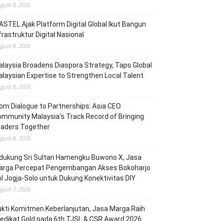
gust 8, 2026
STEL Ajak Platform Digital Global Ikut Bangun
frastruktur Digital Nasional
gust 8, 2026
laysia Broadens Diaspora Strategy, Taps Global
laysian Expertise to Strengthen Local Talent
gust 8, 2026
om Dialogue to Partnerships: Asia CEO
mmunity Malaysia’s Track Record of Bringing
eaders Together
gust 8, 2026
dukung Sri Sultan Hamengku Buwono X, Jasa
arga Percepat Pengembangan Akses Bokoharjo
l Jogja-Solo untuk Dukung Konektivitas DIY
gust 7, 2026
kti Komitmen Keberlanjutan, Jasa Marga Raih
edikat Gold pada 6th TJSL & CSR Award 2026