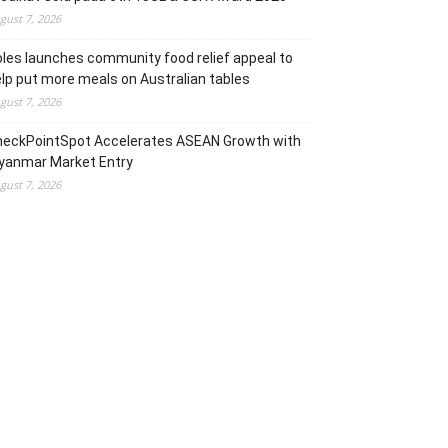
gust 7, 2026
les launches community food relief appeal to
lp put more meals on Australian tables
gust 7, 2026
heckPointSpot Accelerates ASEAN Growth with
yanmar Market Entry
gust 7, 2026