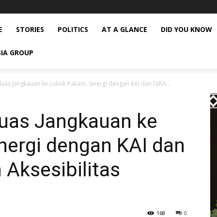
E
STORIES
POLITICS
AT A GLANCE
DID YOU KNOW
SIA GROUP
luas Jangkauan ke Lubuk Pakam, Sinergi dengan KAI dan DJKA...
luas Jangkauan ke
nergi dengan KAI dan
Aksesibilitas
168
0