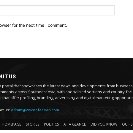
owser for the next time I comment.
UT US
 portal that showcases the latest news and developments from busines
nments across Southeast Asia, with specialised sections and country-fo
 that offer profiling, branding, advertising and digital marketing opportunit
ct us:
admin@voiceofasean.com
HOMEPAGE
STORIES
POLITICS
AT A GLANCE
DID YOU KNOW
QUIPS