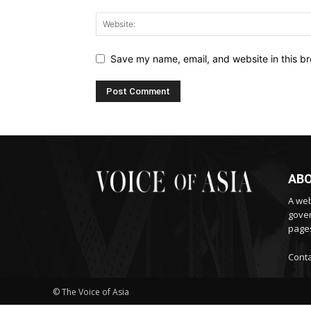
Save my name, email, and website in this br
ABO
A web
gover
pages
Conta
© The Voice of Asia