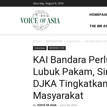
Saturday, August 8, 2026
HOMEPAG
THE IBR A
Home
NEWSROOM
Indonesia
KAI Bandara Per
Indonesia
NEWSROOM
KAI Bandara Per
Lubuk Pakam, Si
DJKA Tingkatkan 
Masyarakat
By
VOICE OF ASIA
-
June 30, 2026