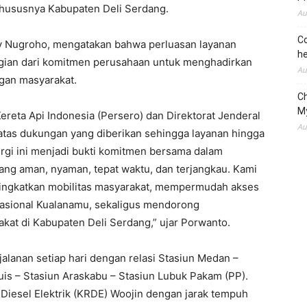
hususnya Kabupaten Deli Serdang.
Au
Co
ry Nugroho, mengatakan bahwa perluasan layanan
he
gian dari komitmen perusahaan untuk menghadirkan
Au
ngan masyarakat.
C
M
reta Api Indonesia (Persero) dan Direktorat Jenderal
Au
tas dukungan yang diberikan sehingga layanan hingga
ergi ini menjadi bukti komitmen bersama dalam
ang aman, nyaman, tepat waktu, dan terjangkau. Kami
ingkatkan mobilitas masyarakat, mempermudah akses
asional Kualanamu, sekaligus mendorong
kat di Kabupaten Deli Serdang,” ujar Porwanto.
jalanan setiap hari dengan relasi Stasiun Medan –
uis – Stasiun Araskabu – Stasiun Lubuk Pakam (PP).
Diesel Elektrik (KRDE) Woojin dengan jarak tempuh