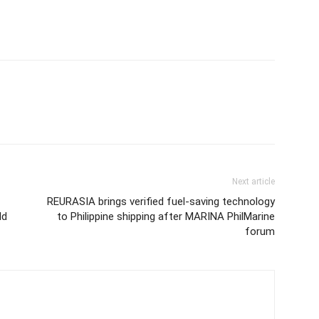
Next article
REURASIA brings verified fuel-saving technology
ld
to Philippine shipping after MARINA PhilMarine
forum