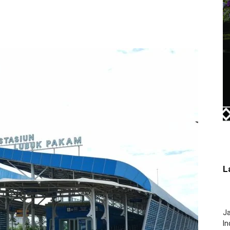
L
J
In