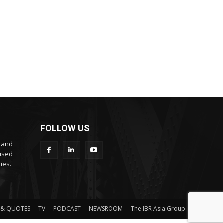
FOLLOW US
s and
cused
ies.
 & QUOTES
TV
PODCAST
NEWSROOM
The IBR Asia Group