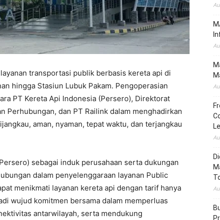
Au
MA
In
Au
Ma
ayanan transportasi publik berbasis kereta api di
Ma
nan hingga Stasiun Lubuk Pakam. Pengoperasian
Au
tara PT Kereta Api Indonesia (Persero), Direktorat
Fr
an Perhubungan, dan PT Railink dalam menghadirkan
Co
ijangkau, aman, nyaman, tepat waktu, dan terjangkau
L
Au
Di
(Persero) sebagai induk perusahaan serta dukungan
M
hubungan dalam penyelenggaraan layanan Public
To
apat menikmati layanan kereta api dengan tarif hanya
Au
enjadi wujud komitmen bersama dalam memperluas
Bu
nektivitas antarwilayah, serta mendukung
Pr