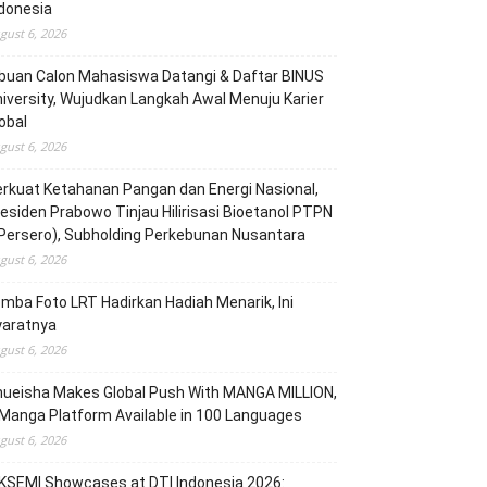
donesia
gust 6, 2026
buan Calon Mahasiswa Datangi & Daftar BINUS
iversity, Wujudkan Langkah Awal Menuju Karier
obal
gust 6, 2026
rkuat Ketahanan Pangan dan Energi Nasional,
esiden Prabowo Tinjau Hilirisasi Bioetanol PTPN
(Persero), Subholding Perkebunan Nusantara
gust 6, 2026
mba Foto LRT Hadirkan Hadiah Menarik, Ini
yaratnya
gust 6, 2026
hueisha Makes Global Push With MANGA MILLION,
Manga Platform Available in 100 Languages
gust 6, 2026
KSEMI Showcases at DTI Indonesia 2026: