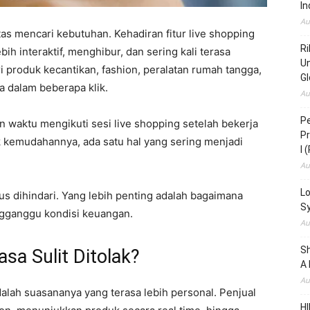
In
Au
itas mencari kebutuhan. Kehadiran fitur live shopping
Ri
h interaktif, menghibur, dan sering kali terasa
Un
i produk kecantikan, fashion, peralatan rumah tangga,
Gl
a dalam beberapa klik.
Au
Pe
 waktu mengikuti sesi live shopping setelah bekerja
Pr
ik kemudahannya, ada satu hal yang sering menjadi
I 
Au
Lo
us dihindari. Yang lebih penting adalah bagaimana
S
engganggu kondisi keuangan.
Au
S
sa Sulit Ditolak?
A 
Au
dalah suasananya yang terasa lebih personal. Penjual
HI