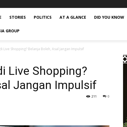
E
STORIES
POLITICS
AT A GLANCE
DID YOU KNOW
SIA GROUP
i Live Shopping? Belanja Boleh, Asal Jangan Impulsif
i Live Shopping?
sal Jangan Impulsif
211
0