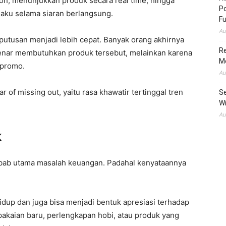
on, menunjukkan produk secara real time, hingga
Po
ku selama siaran berlangsung.
Fu
Au
putusan menjadi lebih cepat. Banyak orang akhirnya
Re
enar membutuhkan produk tersebut, melainkan karena
M
 promo.
Au
 of missing out, yaitu rasa khawatir tertinggal tren
Se
Wi
.
Au
k
ebab utama masalah keuangan. Padahal kenyataannya
dup dan juga bisa menjadi bentuk apresiasi terhadap
 pakaian baru, perlengkapan hobi, atau produk yang