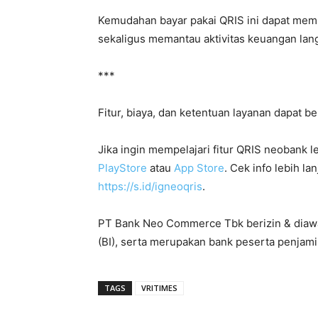
Kemudahan bayar pakai QRIS ini dapat mem
sekaligus memantau aktivitas keuangan lang
***
Fitur, biaya, dan ketentuan layanan dapat b
Jika ingin mempelajari fitur QRIS neobank 
PlayStore
atau
App Store
. Cek info lebih la
https://s.id/igneoqris
.
PT Bank Neo Commerce Tbk berizin & diawa
(BI), serta merupakan bank peserta penjam
TAGS
VRITIMES