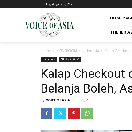
Friday, August 7, 2026
HOMEPAG
THE IBR A
Home
NEWSROOM
Indonesia
Kalap Checkout d
Indonesia
NEWSROOM
Kalap Checkout d
Belanja Boleh, A
By
VOICE OF ASIA
-
June 2, 2026