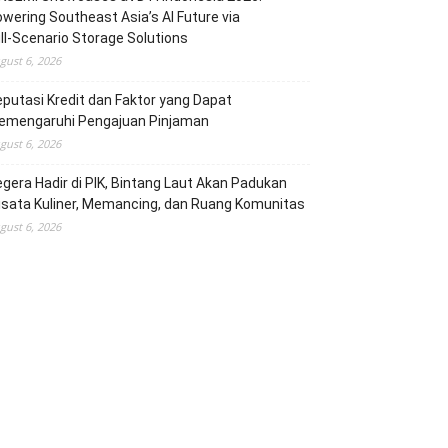
wering Southeast Asia’s AI Future via
ll‑Scenario Storage Solutions
gust 6, 2026
putasi Kredit dan Faktor yang Dapat
emengaruhi Pengajuan Pinjaman
gust 6, 2026
gera Hadir di PIK, Bintang Laut Akan Padukan
sata Kuliner, Memancing, dan Ruang Komunitas
gust 6, 2026