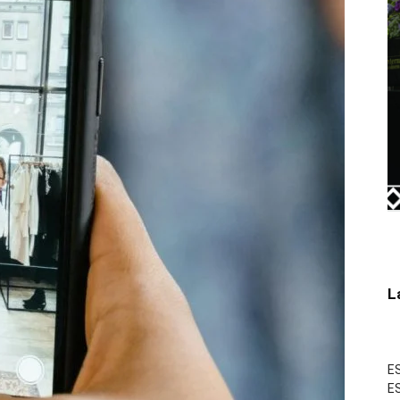
L
ES
ES