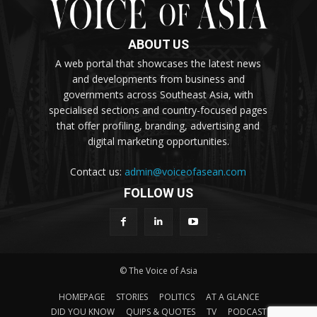
ABOUT US
A web portal that showcases the latest news
and developments from business and
governments across Southeast Asia, with
specialised sections and country-focused pages
that offer profiling, branding, advertising and
digital marketing opportunities.
Contact us:
admin@voiceofasean.com
FOLLOW US
© The Voice of Asia
HOMEPAGE
STORIES
POLITICS
AT A GLANCE
DID YOU KNOW
QUIPS & QUOTES
TV
PODCAST