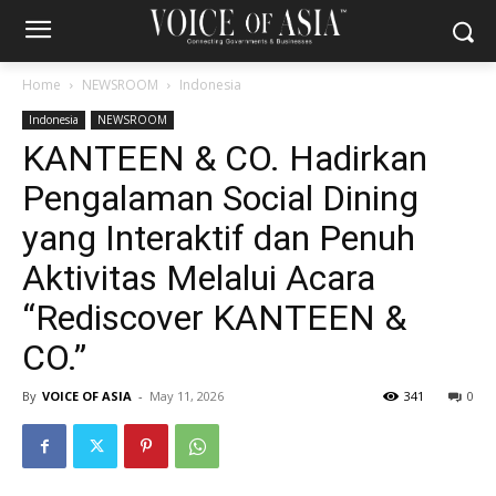
Home
NEWSROOM
Indonesia
Indonesia
NEWSROOM
KANTEEN & CO. Hadirkan
Pengalaman Social Dining
yang Interaktif dan Penuh
Aktivitas Melalui Acara
“Rediscover KANTEEN &
CO.”
By
VOICE OF ASIA
-
May 11, 2026
341
0