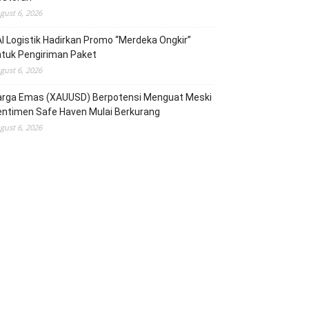
gust 6, 2026
I Logistik Hadirkan Promo “Merdeka Ongkir”
tuk Pengiriman Paket
gust 6, 2026
arga Emas (XAUUSD) Berpotensi Menguat Meski
entimen Safe Haven Mulai Berkurang
gust 6, 2026