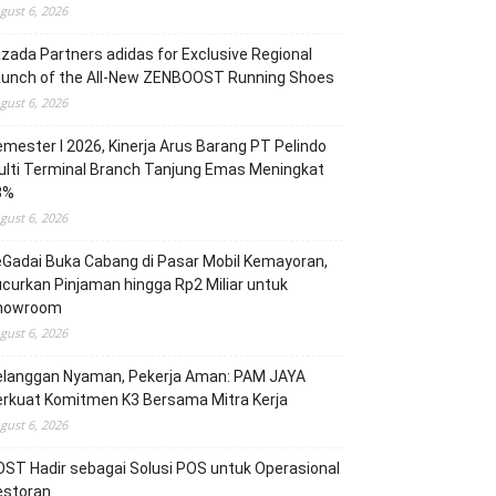
gust 6, 2026
zada Partners adidas for Exclusive Regional
aunch of the All-New ZENBOOST Running Shoes
gust 6, 2026
mester I 2026, Kinerja Arus Barang PT Pelindo
lti Terminal Branch Tanjung Emas Meningkat
3%
gust 6, 2026
Gadai Buka Cabang di Pasar Mobil Kemayoran,
curkan Pinjaman hingga Rp2 Miliar untuk
howroom
gust 6, 2026
elanggan Nyaman, Pekerja Aman: PAM JAYA
erkuat Komitmen K3 Bersama Mitra Kerja
gust 6, 2026
ST Hadir sebagai Solusi POS untuk Operasional
estoran