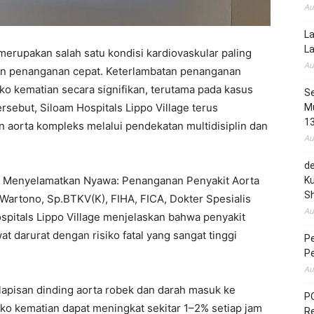
Au
La
L
erupakan salah satu kondisi kardiovaskular paling
Au
n penanganan cepat. Keterlambatan penanganan
ko kematian secara signifikan, terutama pada kasus
Se
ersebut, Siloam Hospitals Lippo Village terus
Mu
1
 aorta kompleks melalui pendekatan multidisiplin dan
Au
de
n Menyelamatkan Nyawa: Penanganan Penyakit Aorta
Ku
S
 Wartono, Sp.BTKV(K), FIHA, FICA, Dokter Spesialis
Au
spitals Lippo Village menjelaskan bahwa penyakit
at darurat dengan risiko fatal yang sangat tinggi
P
P
Au
 lapisan dinding aorta robek dan darah masuk ke
PO
iko kematian dapat meningkat sekitar 1–2% setiap jam
R