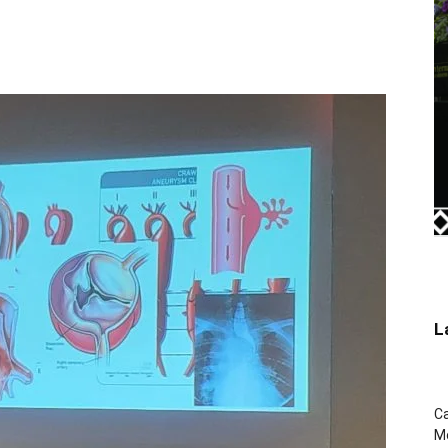
L
Ca
Mo