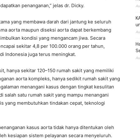
apatkan penanganan,” jelas dr. Dicky.
Au
KA
tama yang membawa darah dari jantung ke seluruh
un
isma aorta maupun diseksi aorta dapat berkembang
Au
enimbulkan kondisi yang mengancam jiwa. Secara
H
ncapai sekitar 4,8 per 100.000 orang per tahun,
S
i Indonesia juga terus meningkat.
Au
kit, hanya sekitar 120–150 rumah sakit yang memiliki
ganan aorta kompleks, hanya sedikit rumah sakit yang
galaman menangani kasus dengan tingkat kesulitan
jadi salah satu rumah sakit yang mampu menangani
tis yang membutuhkan tindakan cepat, teknologi
enanganan kasus aorta tidak hanya ditentukan oleh
oleh kesiapan sistem pelayanan secara menyeluruh.