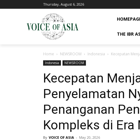
Thursday, August 6, 2026
HOMEPAG
THE IBR A
Home
NEWSROOM
Indonesia
Kecepatan Menja
Indonesia
NEWSROOM
Kecepatan Menja
Penyelamatan N
Penanganan Peny
Kompleks di Era
By
VOICE OF ASIA
-
May 20, 2026