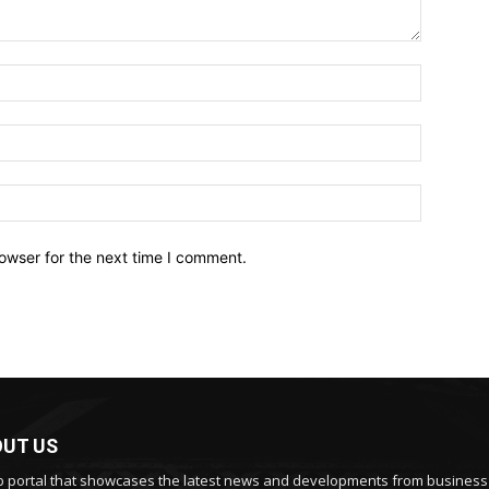
owser for the next time I comment.
UT US
 portal that showcases the latest news and developments from busines