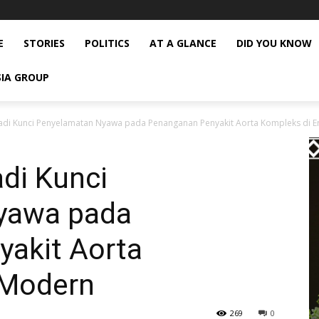
E
STORIES
POLITICS
AT A GLANCE
DID YOU KNOW
SIA GROUP
di Kunci Penyelamatan Nyawa pada Penanganan Penyakit Aorta Kompleks di Era
di Kunci
yawa pada
akit Aorta
 Modern
269
0