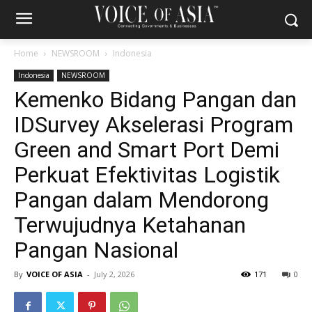
Home
NEWSROOM
Indonesia
Indonesia
NEWSROOM
Kemenko Bidang Pangan dan
IDSurvey Akselerasi Program
Green and Smart Port Demi
Perkuat Efektivitas Logistik
Pangan dalam Mendorong
Terwujudnya Ketahanan
Pangan Nasional
By
VOICE OF ASIA
-
July 2, 2026
171
0