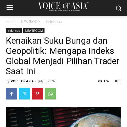
Home
NEWSROOM
Indonesia
Indonesia
NEWSROOM
Kenaikan Suku Bunga dan
Geopolitik: Mengapa Indeks
Global Menjadi Pilihan Trader
Saat Ini
By
VOICE OF ASIA
-
July 6, 2026
174
0