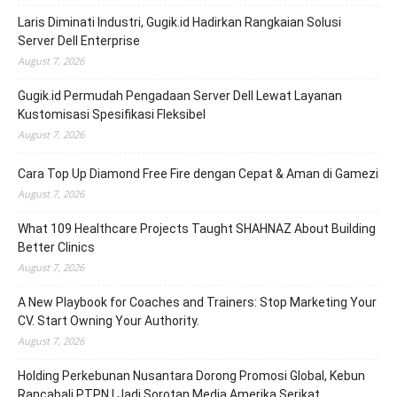
Laris Diminati Industri, Gugik.id Hadirkan Rangkaian Solusi
Server Dell Enterprise
August 7, 2026
Gugik.id Permudah Pengadaan Server Dell Lewat Layanan
Kustomisasi Spesifikasi Fleksibel
August 7, 2026
Cara Top Up Diamond Free Fire dengan Cepat & Aman di Gamezi
August 7, 2026
What 109 Healthcare Projects Taught SHAHNAZ About Building
Better Clinics
August 7, 2026
A New Playbook for Coaches and Trainers: Stop Marketing Your
CV. Start Owning Your Authority.
August 7, 2026
Holding Perkebunan Nusantara Dorong Promosi Global, Kebun
Rancabali PTPN I Jadi Sorotan Media Amerika Serikat