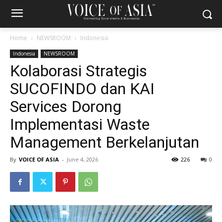
Home
NEWSROOM
Indonesia
Indonesia
NEWSROOM
Kolaborasi Strategis
SUCOFINDO dan KAI
Services Dorong
Implementasi Waste
Management Berkelanjutan
By
VOICE OF ASIA
-
June 4, 2026
226
0