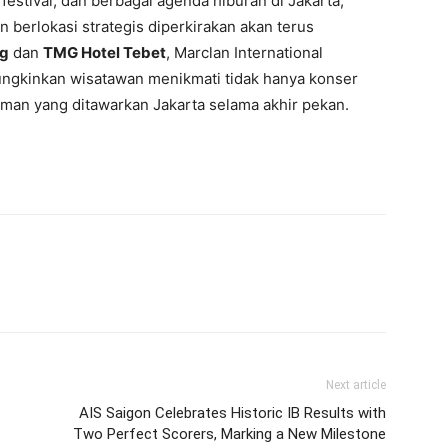
estival, dan berbagai agenda hiburan di Jakarta,
berlokasi strategis diperkirakan akan terus
ng
dan
TMG Hotel Tebet
, Marclan International
ngkinkan wisatawan menikmati tidak hanya konser
laman yang ditawarkan Jakarta selama akhir pekan.
Next article
AIS Saigon Celebrates Historic IB Results with
Two Perfect Scorers, Marking a New Milestone