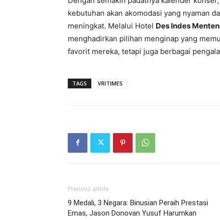
Dengan semakin padatnya kalender konser, f
kebutuhan akan akomodasi yang nyaman dan 
meningkat. Melalui Hotel
Des Indes Mente
menghadirkan pilihan menginap yang memu
favorit mereka, tetapi juga berbagai penga
TAGS
VRITIMES
Previous article
9 Medali, 3 Negara: Binusian Peraih Prestasi
Emas, Jason Donovan Yusuf Harumkan