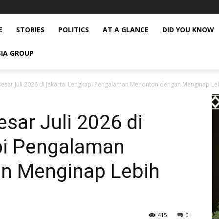
E
STORIES
POLITICS
AT A GLANCE
DID YOU KNOW
SIA GROUP
esar Juli 2026 di Jakarta: Lengkapi Pengalaman Menonton dengan Menginap Leb
sar Juli 2026 di
pi Pengalaman
n Menginap Lebih
415
0