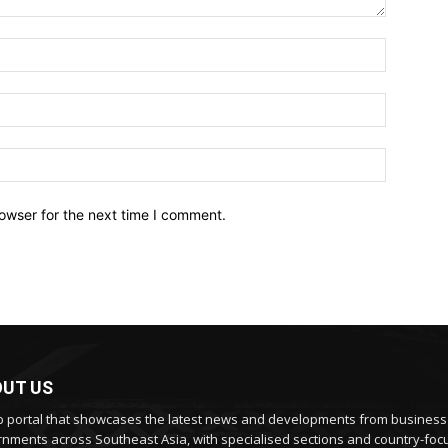
owser for the next time I comment.
UT US
 portal that showcases the latest news and developments from busines
nments across Southeast Asia, with specialised sections and country-fo