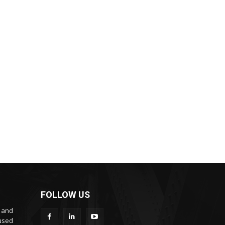
FOLLOW US
s and
cused