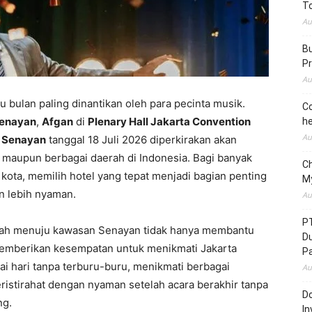
To
Au
Bu
Pr
Au
tu bulan paling dinantikan oleh para pecinta musik.
Co
Senayan
,
Afgan
di
Plenary Hall Jakarta Convention
he
Au
r Senayan
tanggal 18 Juli 2026 diperkirakan akan
 maupun berbagai daerah di Indonesia. Bagi banyak
C
 kota, memilih hotel yang tepat menjadi bagian penting
M
n lebih nyaman.
Au
P
udah menuju kawasan Senayan tidak hanya membantu
D
memberikan kesempatan untuk menikmati Jakarta
P
i hari tanpa terburu-buru, menikmati berbagai
Au
eristirahat dengan nyaman setelah acara berakhir tanpa
Do
ng.
In