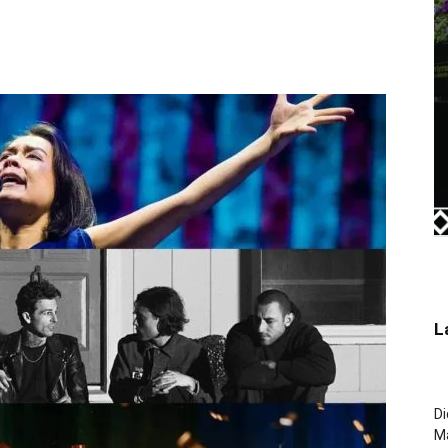
L
Di
M