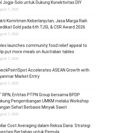
l Jogja-Solo untuk Dukung Konektivitas DIY
gust 7, 2026
kti Komitmen Keberlanjutan, Jasa Marga Raih
edikat Gold pada 6th TJSL & CSR Award 2026
gust 7, 2026
les launches community food relief appeal to
lp put more meals on Australian tables
gust 7, 2026
heckPointSpot Accelerates ASEAN Growth with
yanmar Market Entry
gust 7, 2026
T RPN, Entitas PTPN Group bersama BPDP
ukung Pengembangan UMKM melalui Workshop
angan Sehat Berbasis Minyak Sawit
gust 7, 2026
llar Cost Averaging dalam Reksa Dana: Strategi
vestasi Bertahap untuk Pemula