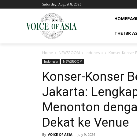
Saturday, August 8, 2026
HOMEPAG
THE IBR A
Home
NEWSROOM
Indonesia
Konser-Konser B
Indonesia
NEWSROOM
Konser-Konser Be
Jakarta: Lengka
Menonton denga
Dekat ke Venue
By
VOICE OF ASIA
-
July 9, 2026