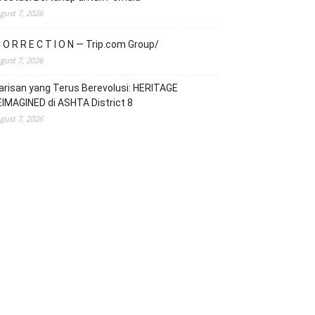
gust 7, 2026
 O R R E C T I O N — Trip.com Group/
gust 7, 2026
risan yang Terus Berevolusi: HERITAGE
IMAGINED di ASHTA District 8
gust 7, 2026