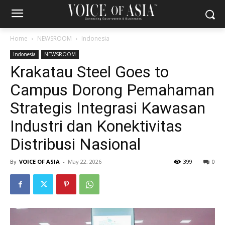
Home
NEWSROOM
Indonesia
Indonesia
NEWSROOM
Krakatau Steel Goes to
Campus Dorong Pemahaman
Strategis Integrasi Kawasan
Industri dan Konektivitas
Distribusi Nasional
By
VOICE OF ASIA
-
May 22, 2026
399
0