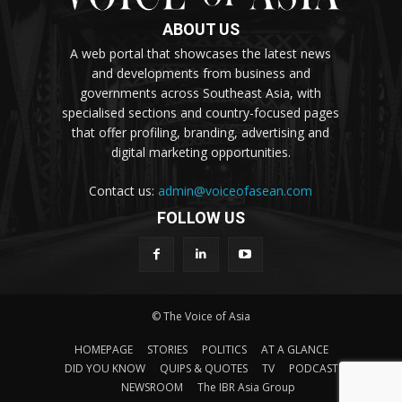
ABOUT US
A web portal that showcases the latest news
and developments from business and
governments across Southeast Asia, with
specialised sections and country-focused pages
that offer profiling, branding, advertising and
digital marketing opportunities.
Contact us:
admin@voiceofasean.com
FOLLOW US
© The Voice of Asia
HOMEPAGE
STORIES
POLITICS
AT A GLANCE
DID YOU KNOW
QUIPS & QUOTES
TV
PODCAST
NEWSROOM
The IBR Asia Group