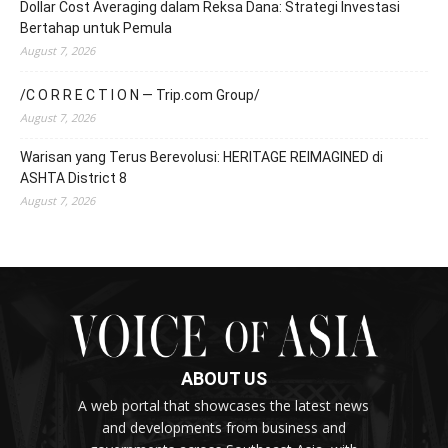
Dollar Cost Averaging dalam Reksa Dana: Strategi Investasi
Bertahap untuk Pemula
August 7, 2026
/C O R R E C T I O N — Trip.com Group/
August 7, 2026
Warisan yang Terus Berevolusi: HERITAGE REIMAGINED di
ASHTA District 8
August 7, 2026
ABOUT US
A web portal that showcases the latest news
and developments from business and